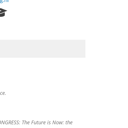
g.nl
R
e
s
e
a
r
c
h
P
o
r
t
a
ce.
l
NGRESS: The Future is Now: the