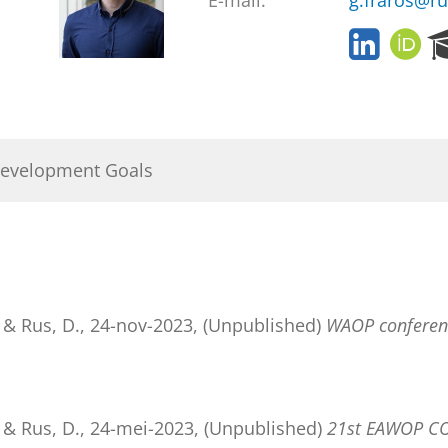
E-mail:
g.fraros@ru
L
O
i
R
n
C
k
I
e
D
d
Development Goals
I
n
&
Rus, D.
,
24-nov-2023
, (Unpublished)
WAOP conferen
&
Rus, D.
,
24-mei-2023
, (Unpublished)
21st EAWOP CO