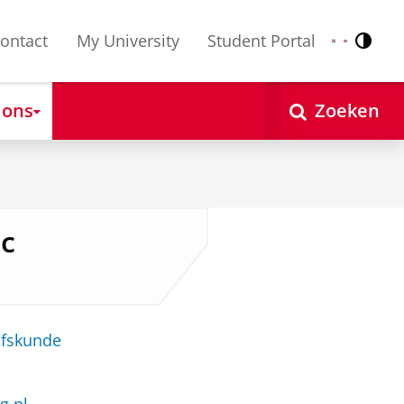
ontact
My University
Student Portal
Contr
Nederlands
English
 ons
Zoeken
Sc
jfskunde