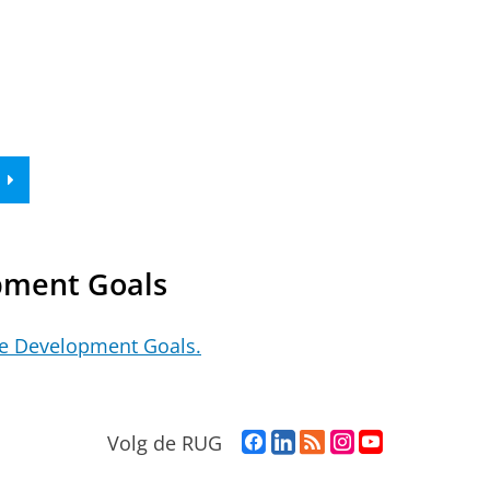
pment Goals
le Development Goals.
F
L
R
I
Y
Volg de RUG
a
i
S
n
o