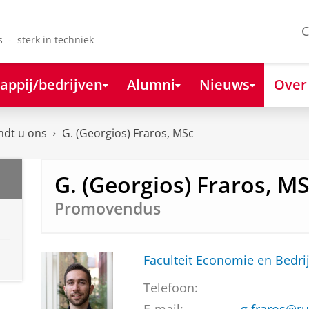
C
s - sterk in techniek
appij/bedrijven
Alumni
Nieuws
Over
ndt u ons
G. (Georgios) Fraros, MSc
G. (Georgios) Fraros, M
Promovendus
Faculteit Economie en Bedri
Telefoon: