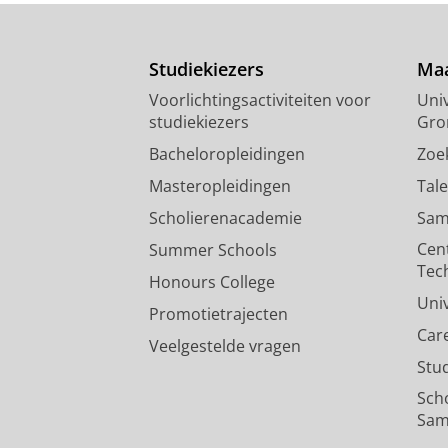
Studiekiezers
Maa
Voorlichtingsactiviteiten voor
Univ
studiekiezers
Gro
Bacheloropleidingen
Zoe
Masteropleidingen
Tal
Scholierenacademie
Sam
Cen
Summer Schools
Tec
Honours College
Uni
Promotietrajecten
Car
Veelgestelde vragen
Stu
Sch
Sam