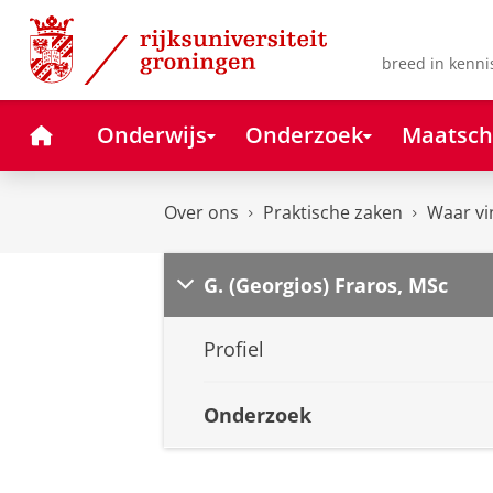
Skip
Skip
to
to
Content
Navigation
breed in kenni
Home
Onderwijs
Onderzoek
Maatsch
Over ons
Praktische zaken
Waar vi
G. (Georgios) Fraros, MSc
Profiel
Onderzoek