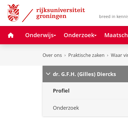
Skip
Skip
to
to
Content
Navigation
breed in kenni
Home
Onderwijs
Onderzoek
Maatsch
Over ons
Praktische zaken
Waar vi
dr. G.F.H. (Gilles) Diercks
Profiel
Onderzoek