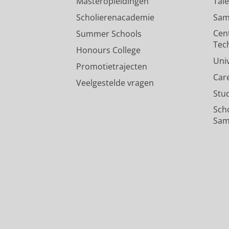
Masteropleidingen
Tal
Scholierenacademie
Sam
Cen
Summer Schools
Tec
Honours College
Uni
Promotietrajecten
Car
Veelgestelde vragen
Stu
Sch
Sam