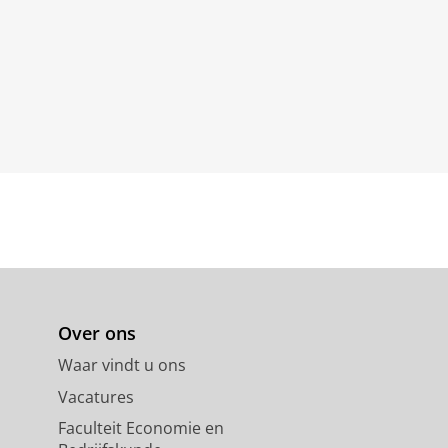
Over ons
Waar vindt u ons
Vacatures
Faculteit Economie en