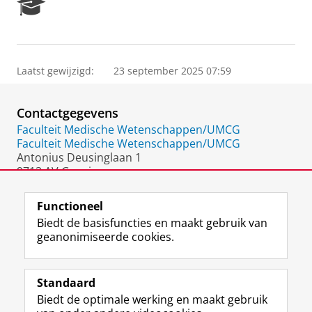
R
e
s
e
a
Laatst gewijzigd:
23 september 2025 07:59
r
c
h
Contactgegevens
P
o
Faculteit Medische Wetenschappen/UMCG
r
Faculteit Medische Wetenschappen/UMCG
t
Antonius Deusinglaan 1
a
9713 AV Groningen
l
Nederland
Functioneel
Biedt de basisfuncties en maakt gebruik van
geanonimiseerde cookies.
F
L
R
I
Y
Volg de RUG
a
i
S
n
o
Standaard
c
n
S
s
u
Biedt de optimale werking en maakt gebruik
e
k
-
t
T
Studiekiezers