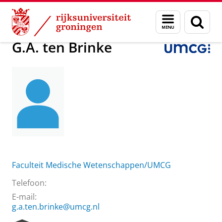
Skip
Skip
Over ons
G.A. ten Brinke
Menu
Zoek
to
to
en
Content
Navigation
zoeken
G.A. ten Brinke
Faculteit Medische Wetenschappen/UMCG
Telefoon:
E-mail:
g.a.ten.brinke@umcg.nl