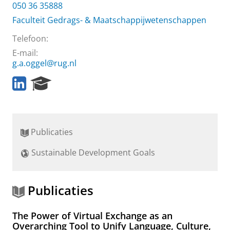
050 36 35888
Faculteit Gedrags- & Maatschappijwetenschappen
Telefoon:
E-mail:
g.a.oggel@rug.nl
L
R
i
e
n
s
k
e
e
a
Publicaties
d
r
I
c
Sustainable Development Goals
n
h
P
o
r
Publicaties
t
a
The Power of Virtual Exchange as an
l
Overarching Tool to Unify Language, Culture,