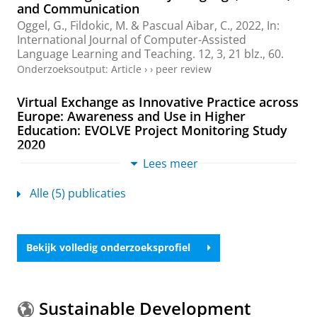
and Communication
Oggel, G.
,
Fildokic, M.
&
Pascual Aibar, C.
,
2022
,
In:
International Journal of Computer-Assisted
Language Learning and Teaching.
12
,
3
,
21 blz.
, 60.
Onderzoeksoutput
:
Article
›
›
peer review
Virtual Exchange as Innovative Practice across
Europe: Awareness and Use in Higher
Education: EVOLVE Project Monitoring Study
2020
Jager, S.
,
Peng, H.
,
Alba Duran, J.
&
Oggel, G.
,
mrt-
Lees meer
2021
,
40 blz.
Onderzoeksoutput
›
Alle (5) publicaties
Key drivers’ perspectives on the institutional
uptake of virtual exchange.: Case Studies from
Bekijk volledig onderzoeksprofiel
9 European HEIs
EVOLVE Project Team
,
dec-2020
,
112 blz.
Onderzoeksoutput
›
Sustainable Development
The Impact of Virtual Exchange on Student