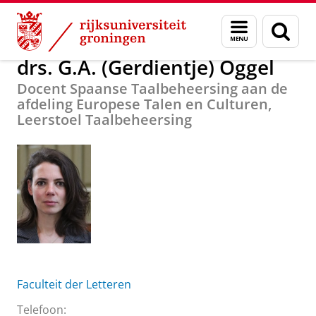
Skip
Skip
Over ons
drs. G.A. (Gerdientje) Oggel
Menu
Zoek
to
to
en
Content
Navigation
zoeken
drs. G.A. (Gerdientje) Oggel
Docent Spaanse Taalbeheersing aan de
afdeling Europese Talen en Culturen,
Leerstoel Taalbeheersing
Faculteit der Letteren
Telefoon: