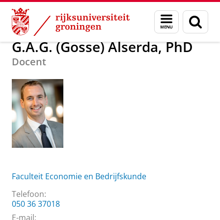
Skip
Skip
Over ons
G.A.G. (Gosse) Alserda, PhD
Menu
Zoek
to
to
en
Content
Navigation
zoeken
G.A.G. (Gosse) Alserda, PhD
Docent
Faculteit Economie en Bedrijfskunde
Telefoon:
050 36 37018
E-mail: