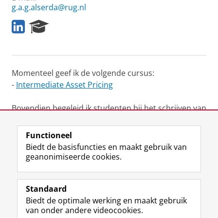
g.a.g.alserda@rug.nl
L
R
i
e
n
s
k
e
e
a
Momenteel geef ik de volgende cursus:
d
r
I
c
-
Intermediate Asset Pricing
n
h
P
Bovendien begeleid ik studenten bij het schrijven van
o
hun
MSc theses
op het gebied van Finance.
r
t
Functioneel
a
Laatst gewijzigd:
30 juni 2023 09:42
Biedt de basisfuncties en maakt gebruik van
l
geanonimiseerde cookies.
F
L
R
I
Y
Volg de RUG
a
i
S
n
o
Standaard
c
n
S
s
u
Biedt de optimale werking en maakt gebruik
e
k
-
t
T
Studiekiezers
van onder andere videocookies.
b
e
f
a
u