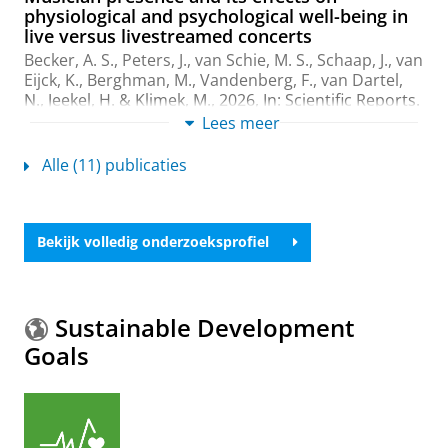
physiological and psychological well-being in
live versus livestreamed concerts
Becker, A. S., Peters, J., van Schie, M. S., Schaap, J., van
Eijck, K., Berghman, M.,
Vandenberg, F.
, van Dartel,
N., Jeekel, H. & Klimek, M.,
2026
,
In:
Scientific Reports.
16
,
14 blz.
, 7889.
Lees meer
Onderzoeksoutput
:
Article
›
›
peer review
Alle (11) publicaties
In Sync: Distinguishing Taste through the
‘What’ and the ‘How’ of Live Music
Consumption
Bekijk volledig onderzoeksprofiel
Vandenberg, F.
, Berghman, M. & van Eijck, K.,
4-jul-
2025
, (E-pub ahead of print)
In:
Cultural Sociology.
Onderzoeksoutput
:
Article
›
›
peer review
Sustainable Development
The impact of different music genres on pain
Goals
tolerance: emphasizing the significance of
individual music genre preferences
Van der Valk Bouman, E. S., Becker, A. S., Schaap, J.,
Berghman, M., Oude Groeniger, J., Van Groeningen,
M.,
Vandenberg, F.
, Geensen, R., Jeekel, J. & Klimek,