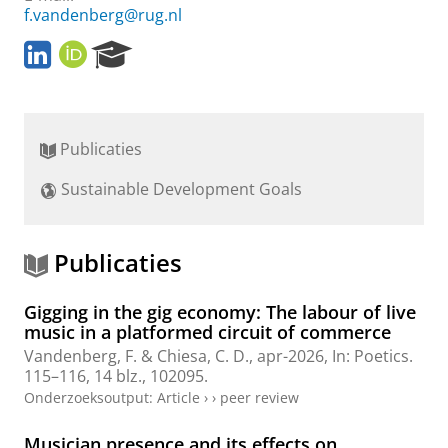
f.vandenberg@rug.nl
L
O
R
i
R
e
n
C
s
k
I
e
e
D
a
Publicaties
d
r
I
c
Sustainable Development Goals
n
h
P
o
r
Publicaties
t
a
Gigging in the gig economy: The labour of live
l
music in a platformed circuit of commerce
Vandenberg, F.
& Chiesa, C. D.,
apr-2026
,
In:
Poetics.
115–116
,
14 blz.
, 102095.
Onderzoeksoutput
:
Article
›
›
peer review
Musician presence and its effects on