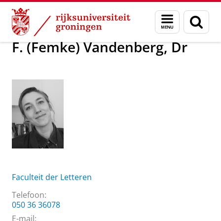
Skip
Skip
Over ons
F. (Femke) Vandenberg, Dr
Menu
Zoek
to
to
en
Content
Navigation
zoeken
F. (Femke) Vandenberg, Dr
Faculteit der Letteren
Telefoon:
050 36 36078
E-mail: