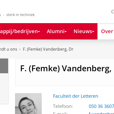
C
s - sterk in techniek
appij/bedrijven
Alumni
Nieuws
Over
ndt u ons
F. (Femke) Vandenberg, Dr
F. (Femke) Vandenberg,
Faculteit der Letteren
Telefoon:
050 36 360