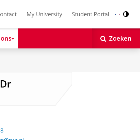
ontact
My University
Student Portal
Contr
Nederlands
English
 ons
Zoeken
 Dr
78