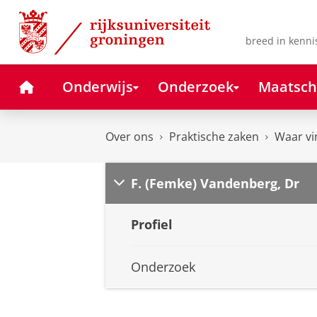
Skip
Skip
to
to
Content
Navigation
breed in kenni
Home
Onderwijs
Onderzoek
Maatsch
Over ons
Praktische zaken
Waar vi
F. (Femke) Vandenberg, Dr
Profiel
Onderzoek