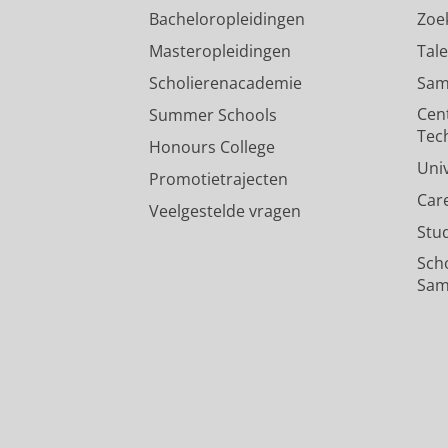
Bacheloropleidingen
Zoe
Masteropleidingen
Tal
Scholierenacademie
Sam
Cen
Summer Schools
Tec
Honours College
Uni
Promotietrajecten
Car
Veelgestelde vragen
Stu
Sch
Sam