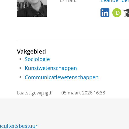
E-mail:
f.vandenbe
L
O
i
R
n
C
k
I
e
D
d
I
Vakgebied
n
Sociologie
Kunstwetenschappen
Communicatiewetenschappen
Laatst gewijzigd:
05 maart 2026 16:38
culteitsbestuur