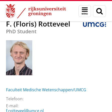
Skip
Skip
Over ons
F. (Floris) Rotteveel
Menu
Zoek
to
to
en
Content
Navigation
zoeken
F. (Floris) Rotteveel
PhD Student
Faculteit Medische Wetenschappen/UMCG
Telefoon:
E-mail:
f.rotteveel@umcg.nl