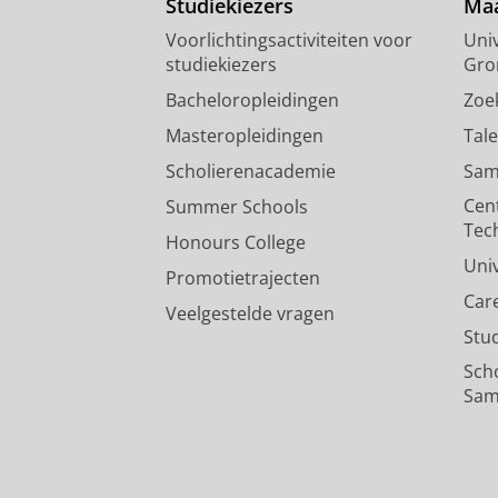
Studiekiezers
Maa
Voorlichtingsactiviteiten voor
Univ
studiekiezers
Gro
Bacheloropleidingen
Zoe
Masteropleidingen
Tal
Scholierenacademie
Sam
Cen
Summer Schools
Tec
Honours College
Uni
Promotietrajecten
Car
Veelgestelde vragen
Stu
Sch
Sam