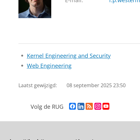
E-mail:
f.p.wester
Kernel Engineering and Security
Web Engineering
Laatst gewijzigd:
08 september 2025 23:50
F
L
R
I
Y
Volg de RUG
a
i
S
n
o
c
n
S
s
u
e
k
-
t
T
b
e
f
a
u