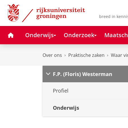
Skip
Skip
to
to
Content
Navigation
breed in kenni
Home
Onderwijs
Onderzoek
Maatsch
Over ons
Praktische zaken
Waar vi
F.P. (Floris) Westerman
Profiel
Onderwijs