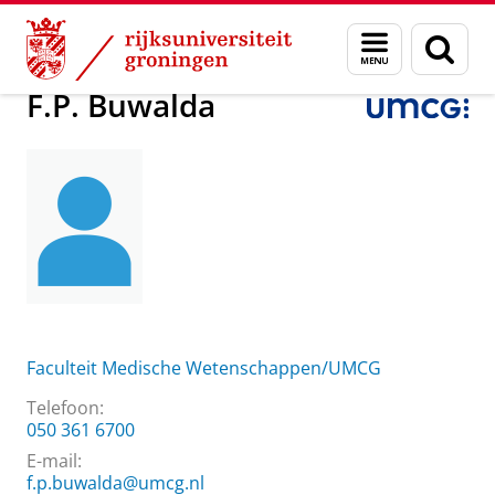
Skip
Skip
Over ons
F.P. Buwalda
Menu
Zoek
to
to
en
Content
Navigation
zoeken
F.P. Buwalda
Faculteit Medische Wetenschappen/UMCG
Telefoon:
050 361 6700
E-mail:
f.p.buwalda@umcg.nl