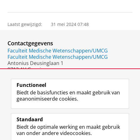
Laatst gewijzigd:
31 mei 2024 07:48
Contactgegevens
Faculteit Medische Wetenschappen/UMCG
Faculteit Medische Wetenschappen/UMCG
Antonius Deusinglaan 1
9713 AV Groningen
Nederland
Functioneel
Biedt de basisfuncties en maakt gebruik van
geanonimiseerde cookies.
F
L
R
I
Y
Volg de RUG
a
i
S
n
o
Standaard
c
n
S
s
u
Biedt de optimale werking en maakt gebruik
e
k
-
t
T
Studiekiezers
van onder andere videocookies.
b
e
f
a
u