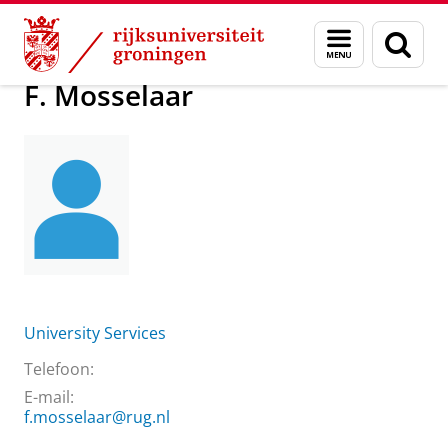
Skip
Skip
Over ons
F. Mosselaar
Menu
Zoek
to
to
en
Content
Navigation
zoeken
F. Mosselaar
University Services
Telefoon:
E-mail:
f.mosselaar@rug.nl