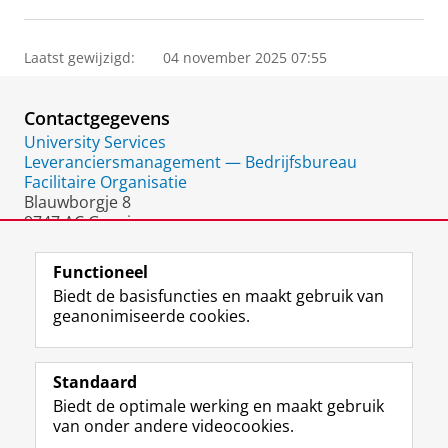
Laatst gewijzigd:
04 november 2025 07:55
Contactgegevens
University Services
Leveranciersmanagement — Bedrijfsbureau
Facilitaire Organisatie
Blauwborgje 8
9747 AC Groningen
Nederland
Functioneel
Biedt de basisfuncties en maakt gebruik van
geanonimiseerde cookies.
F
L
R
I
Y
Volg de RUG
a
i
S
n
o
Standaard
c
n
S
s
u
Biedt de optimale werking en maakt gebruik
e
k
-
t
T
Studiekiezers
van onder andere videocookies.
b
e
f
a
u