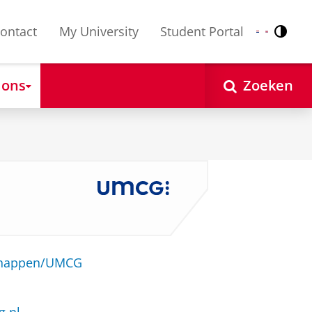
ontact
My University
Student Portal
Contr
Nederlands
English
 ons
Zoeken
schappen/UMCG