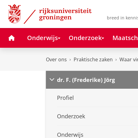
Skip
Skip
to
to
Content
Navigation
breed in kenni
Home
Onderwijs
Onderzoek
Maatsch
Over ons
Praktische zaken
Waar vi
dr. F. (Frederike) Jörg
Profiel
Onderzoek
Onderwijs