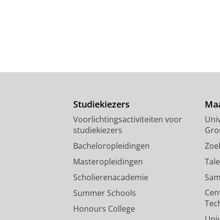
Studiekiezers
Maa
Voorlichtingsactiviteiten voor
Univ
studiekiezers
Gro
Bacheloropleidingen
Zoe
Masteropleidingen
Tal
Scholierenacademie
Sam
Cen
Summer Schools
Tec
Honours College
Uni