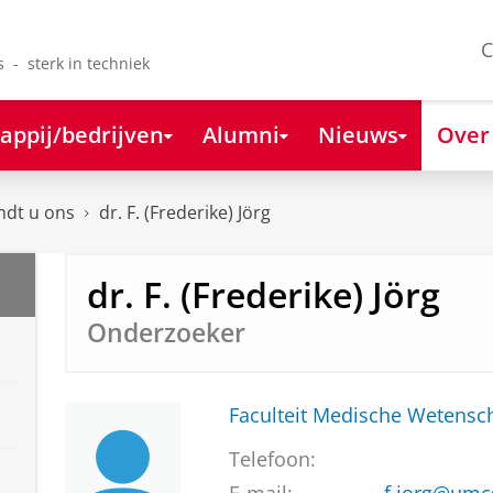
C
s - sterk in techniek
appij/bedrijven
Alumni
Nieuws
Over
ndt u ons
dr. F. (Frederike) Jörg
dr. F. (Frederike) Jörg
Onderzoeker
Faculteit Medische Weten
Telefoon: