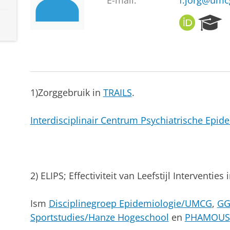
E-mail:
f.jorg@umc
O
R
R
e
C
s
I
e
D
a
r
c
1)Zorggebruik in
TRAILS
.
h
P
Interdisciplinair Centrum Psychiatrische Epid
o
r
t
a
l
2) ELIPS; Effectiviteit van Leefstijl Interventies 
Ism
Disciplinegroep Epidemiologie/UMCG
,
GG
Sportstudies/Hanze Hogeschool
en
PHAMOUS