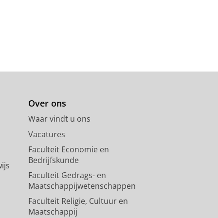
Over ons
Waar vindt u ons
Vacatures
Faculteit Economie en
Bedrijfskunde
ijs
Faculteit Gedrags- en
Maatschappijwetenschappen
Faculteit Religie, Cultuur en
Maatschappij