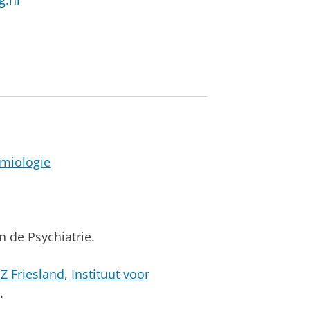
g.nl
emiologie
in de Psychiatrie.
Z Friesland
,
Instituut voor
.