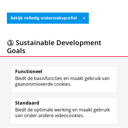
Bekijk volledig onderzoeksprofiel
Sustainable Development
Goals
Meer informatie over de
Sustainable Development
Functioneel
Goals.
Biedt de basisfuncties en maakt gebruik van
geanonimiseerde cookies.
F
L
R
I
Y
Volg de RUG
a
i
S
n
o
Standaard
c
n
S
s
u
Biedt de optimale werking en maakt gebruik
e
k
-
t
T
Studiekiezers
van onder andere videocookies.
b
e
f
a
u
Maatschappij/bedrijven
o
d
e
g
b