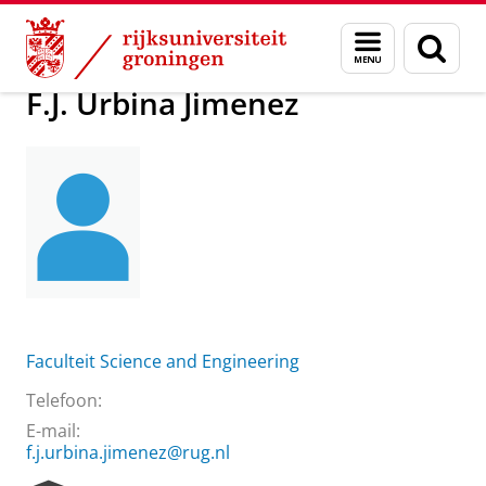
Skip
Skip
Over ons
F.J. Urbina Jimenez
Menu
Zoek
to
to
en
Content
Navigation
zoeken
F.J. Urbina Jimenez
Faculteit Science and Engineering
Telefoon:
E-mail:
f.j.urbina.jimenez@rug.nl