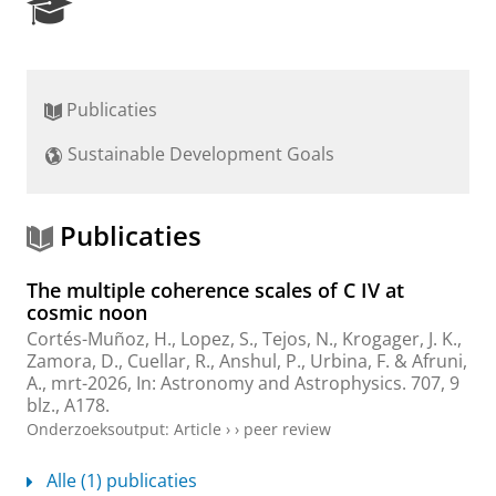
R
e
s
e
a
Publicaties
r
c
Sustainable Development Goals
h
P
o
r
Publicaties
t
a
The multiple coherence scales of C IV at
l
cosmic noon
Cortés-Muñoz, H., Lopez, S., Tejos, N., Krogager, J. K.,
Zamora, D., Cuellar, R., Anshul, P.,
Urbina, F.
& Afruni,
A.,
mrt-2026
,
In:
Astronomy and Astrophysics.
707
,
9
blz.
, A178.
Onderzoeksoutput
:
Article
›
›
peer review
Alle (1) publicaties