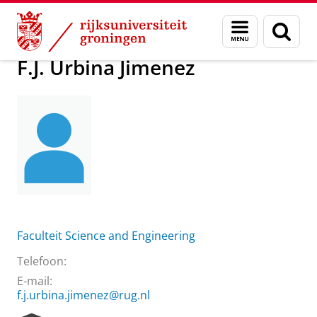
Skip
Skip
Over ons
F.J. Urbina Jimenez
Menu
Zoek
to
to
en
Content
Navigation
zoeken
F.J. Urbina Jimenez
Faculteit Science and Engineering
Telefoon:
E-mail:
f.j.urbina.jimenez@rug.nl