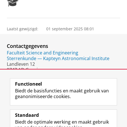
R
e
s
e
a
Laatst gewijzigd:
01 september 2025 08:01
r
c
h
Contactgegevens
P
o
Faculteit Science and Engineering
r
Sterrenkunde — Kapteyn Astronomical Institute
t
Landleven 12
a
9747 AD Groningen
l
Nederland
Functioneel
Biedt de basisfuncties en maakt gebruik van
geanonimiseerde cookies.
F
L
R
I
Y
Volg de RUG
a
i
S
n
o
Standaard
c
n
S
s
u
Biedt de optimale werking en maakt gebruik
e
k
-
t
T
Studiekiezers