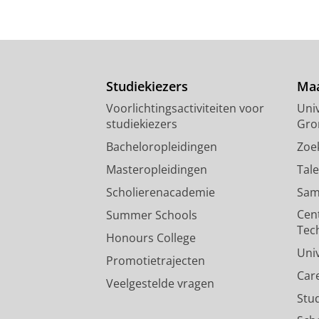
Studiekiezers
Maa
Voorlichtingsactiviteiten voor
Univ
studiekiezers
Gro
Bacheloropleidingen
Zoe
Masteropleidingen
Tal
Scholierenacademie
Sam
Cen
Summer Schools
Tec
Honours College
Uni
Promotietrajecten
Car
Veelgestelde vragen
Stu