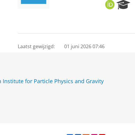
O
R
R
e
C
s
I
e
D
a
r
c
Laatst gewijzigd:
01 juni 2026 07:46
h
P
o
r
t
Institute for Particle Physics and Gravity
a
l