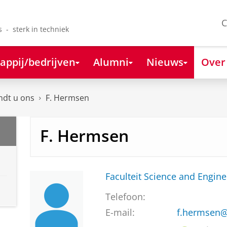
C
s - sterk in techniek
appij/bedrijven
Alumni
Nieuws
Over
ndt u ons
F. Hermsen
F. Hermsen
Faculteit Science and Engine
Telefoon:
E-mail:
f.hermsen@