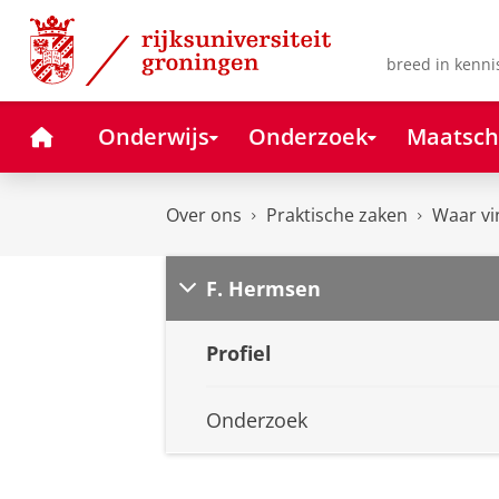
Skip
Skip
to
to
Content
Navigation
breed in kenni
Home
Onderwijs
Onderzoek
Maatsch
Over ons
Praktische zaken
Waar vi
F. Hermsen
Profiel
Onderzoek