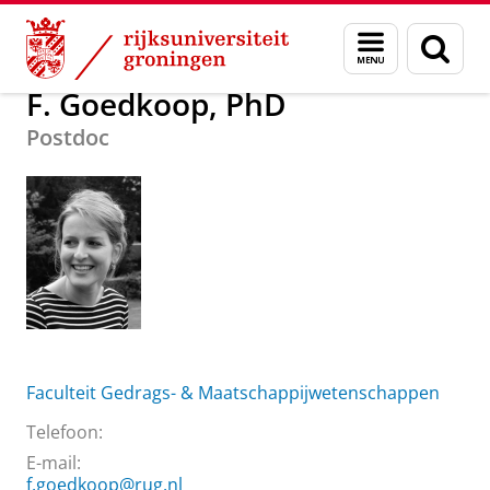
Skip
Skip
Over ons
F. Goedkoop, PhD
Menu
Zoek
to
to
en
Content
Navigation
zoeken
F. Goedkoop, PhD
Postdoc
Faculteit Gedrags- & Maatschappijwetenschappen
Telefoon:
E-mail:
f.goedkoop@rug.nl