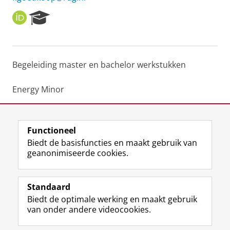
O
R
R
e
C
s
I
e
D
a
Begeleiding master en bachelor werkstukken
r
c
h
Energy Minor
P
o
Academische vaardigheden
r
t
Functioneel
a
Laatst gewijzigd:
28 november 2024 16:44
Biedt de basisfuncties en maakt gebruik van
l
geanonimiseerde cookies.
F
L
R
I
Y
Volg de RUG
a
i
S
n
o
Standaard
c
n
S
s
u
Biedt de optimale werking en maakt gebruik
e
k
-
t
T
Studiekiezers
van onder andere videocookies.
b
e
f
a
u
Maatschappij/bedrijven
o
d
e
g
b