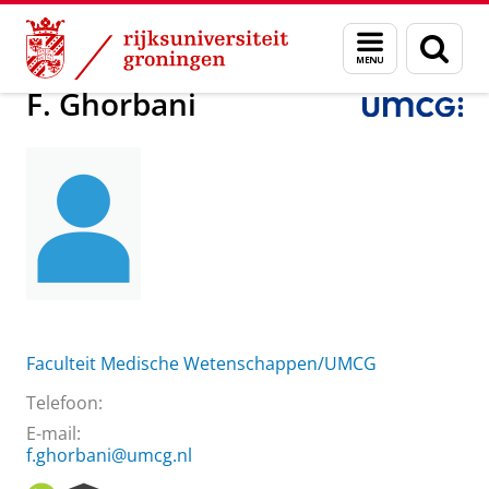
Skip
Skip
Over ons
F. Ghorbani
Menu
Zoek
to
to
en
Content
Navigation
zoeken
F. Ghorbani
Faculteit Medische Wetenschappen/UMCG
Telefoon:
E-mail:
f.ghorbani@umcg.nl