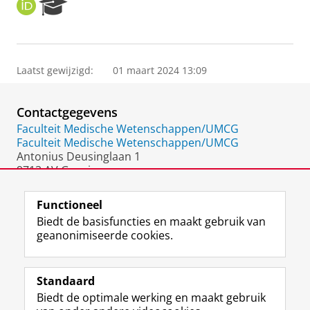
O
R
R
e
C
s
I
e
D
a
Laatst gewijzigd:
01 maart 2024 13:09
r
c
h
Contactgegevens
P
o
Faculteit Medische Wetenschappen/UMCG
r
Faculteit Medische Wetenschappen/UMCG
t
Antonius Deusinglaan 1
a
9713 AV Groningen
l
Nederland
Functioneel
Biedt de basisfuncties en maakt gebruik van
geanonimiseerde cookies.
F
L
R
I
Y
Volg de RUG
a
i
S
n
o
Standaard
c
n
S
s
u
Biedt de optimale werking en maakt gebruik
e
k
-
t
T
Studiekiezers