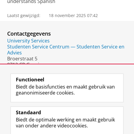
understands Spanish
Laatst gewijzigd:
18 november 2025 07:42
Contactgegevens
University Services
Studenten Service Centrum — Studenten Service en
Advies
Broerstraat 5
9712 CP Groningen
Nederland
Functioneel
Biedt de basisfuncties en maakt gebruik van
geanonimiseerde cookies.
F
L
R
I
Y
Volg de RUG
a
i
S
n
o
Standaard
c
n
S
s
u
Biedt de optimale werking en maakt gebruik
e
k
-
t
T
Studiekiezers
van onder andere videocookies.
b
e
f
a
u
Maatschappij/bedrijven
o
d
e
g
b