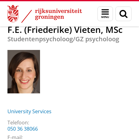
Skip
Skip
Over ons
F.E. (Friederike) Vieten, MSc
Menu
Zoek
to
to
en
Content
Navigation
zoeken
F.E. (Friederike) Vieten, MSc
Studentenpsycholoog/GZ psycholoog
University Services
Telefoon:
050 36 38066
E-mail: