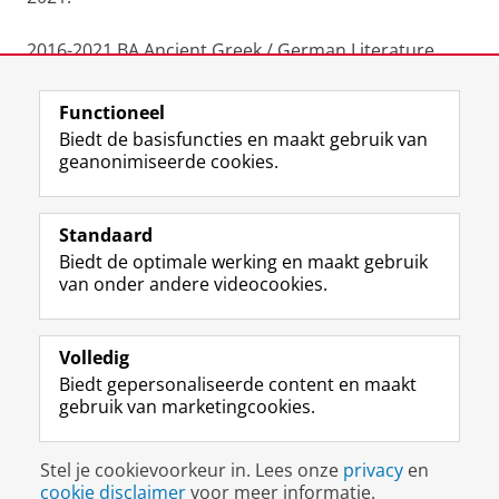
2016-2021 BA Ancient Greek / German Literature
(Humboldt University Berlin)
Functioneel
Laatst gewijzigd:
20 januari 2025 16:10
Biedt de basisfuncties en maakt gebruik van
geanonimiseerde cookies.
F
L
R
I
Y
Volg de RUG
a
i
S
n
o
Standaard
c
n
S
s
u
Biedt de optimale werking en maakt gebruik
e
k
-
t
T
Studiekiezers
van onder andere videocookies.
b
e
f
a
u
Maatschappij/bedrijven
o
d
e
g
b
o
I
e
r
e
Alumni
k
n
d
a
-
Volledig
p
-
R
m
k
Biedt gepersonaliseerde content en maakt
Over ons
a
p
i
-
a
gebruik van marketingcookies.
g
a
j
a
n
i
g
k
c
a
Disclaimer & Copyright
Privacy
Cookies
n
i
s
c
a
Stel je cookievoorkeur in. Lees onze
privacy
en
Inloggen
a
n
u
o
l
cookie disclaimer
voor meer informatie.