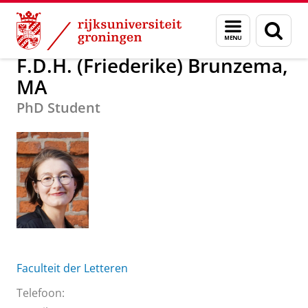
Skip
Skip
Over ons
F.D.H. (Friederike) Brunzema, MA
Menu
Zoek
to
to
en
Content
Navigation
zoeken
F.D.H. (Friederike) Brunzema,
MA
PhD Student
Faculteit der Letteren
Telefoon: