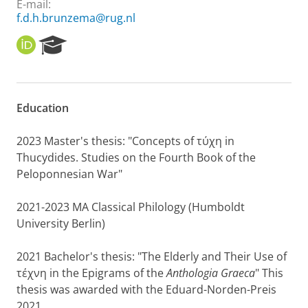
E-mail:
f.d.h.brunzema@rug.nl
O
R
R
e
C
s
I
e
D
a
Education
r
c
h
2023 Master's thesis: "Concepts of τύχη in
P
Thucydides. Studies on the Fourth Book of the
o
Peloponnesian War"
r
t
2021-2023 MA Classical Philology (Humboldt
a
l
University Berlin)
2021 Bachelor's thesis: "The Elderly and Their Use of
τέχνη in the Epigrams of the
Anthologia Graeca
" This
thesis was awarded with the Eduard-Norden-Preis
2021.