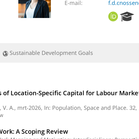
E-mail:
f.d.cnosse
O
R
R
e
C
s
I
e
D
a
r
Sustainable Development Goals
c
h
P
o
r
t
 of Location-Specific Capital for Labour Mark
a
l
 V. A.
,
mrt-2026
,
In:
Population, Space and Place.
32
,
ew
Work: A Scoping Review