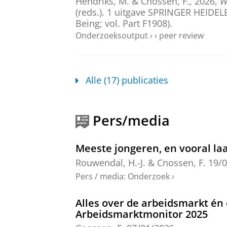
Hendriks, M. &
Cnossen, F.
,
2026
,
W
(reds.).
1 uitgave
SPRINGER HEIDEL
Being; vol. Part F1908).
Onderzoeksoutput
›
›
peer review
Just another cog in the machin
Nikolova, M.
, Lepinteur, A. &
Cnosse
Alle (17) publicaties
Onderzoeksoutput
:
Article
›
›
peer revi
Learning the Right Skill: Vocat
Pers/media
Cnossen, F.
, Piracha, M. & Tchuente
Onderzoeksoutput
:
Article
›
›
peer revi
Meeste jongeren, en vooral laa
Rouwendal, H.-J.
&
Cnossen, F.
19/
Leaving for Good or Coming Bac
Adults in the Netherlands
Pers / media
:
Onderzoek
›
Reitsma, T.
,
Cnossen, F.
,
Haartsen, 
Alles over de arbeidsmarkt én
Onderzoeksoutput
:
Article
›
›
peer revi
Arbeidsmarktmonitor 2025