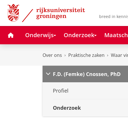
Skip
Skip
to
to
Content
Navigation
breed in kenni
Home
Onderwijs
Onderzoek
Maatsch
Over ons
Praktische zaken
Waar vi
F.D. (Femke) Cnossen, PhD
Profiel
Onderzoek