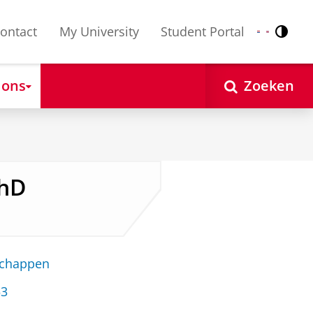
ontact
My University
Student Portal
Contr
Nederlands
English
 ons
Zoeken
PhD
schappen
53