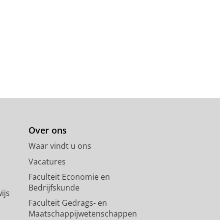
lz.
Over ons
Waar vindt u ons
Vacatures
Faculteit Economie en
Bedrijfskunde
ijs
Faculteit Gedrags- en
Maatschappijwetenschappen