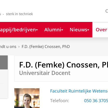
C
s - sterk in techniek
appij/bedrijven
Alumni
Nieuws
Over
ndt u ons
F.D. (Femke) Cnossen, PhD
F.D. (Femke) Cnossen, 
Universitair Docent
Faculteit Ruimtelijke Weten
Telefoon:
050 36 370