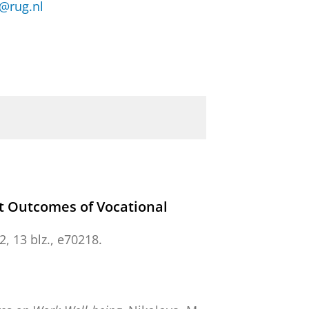
n@rug.nl
et Outcomes of Vocational
2
,
13 blz.
, e70218.