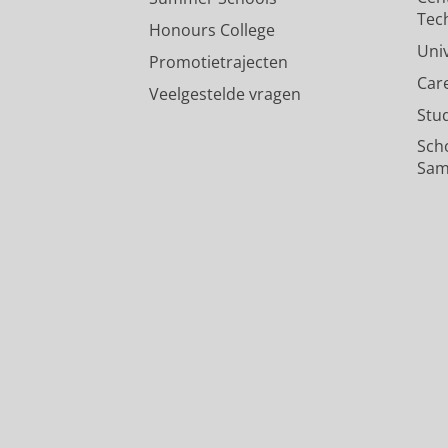
Pers / media
:
Expert Comment
›
Tec
Honours College
Uni
Promotietrajecten
Car
Veelgestelde vragen
Stu
Sch
Sam