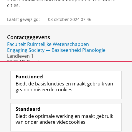
cities.
Laatst gewijzigd:
08 oktober 2024 07:46
Contactgegevens
Faculteit Ruimtelijke Wetenschappen
Engaging Society — Basiseenheid Planologie
Landleven 1
9747 AD Groningen
Nederland
Functioneel
Biedt de basisfuncties en maakt gebruik van
geanonimiseerde cookies.
F
L
R
I
Y
Volg de RUG
a
i
S
n
o
Standaard
c
n
S
s
u
Biedt de optimale werking en maakt gebruik
e
k
-
t
T
Studiekiezers
van onder andere videocookies.
b
e
f
a
u
Maatschappij/bedrijven
o
d
e
g
b