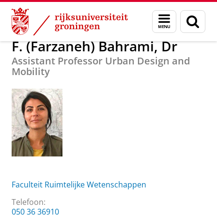
Skip
Skip
Over ons
F. (Farzaneh) Bahrami, Dr
Menu
Zoek
to
to
en
Content
Navigation
zoeken
F. (Farzaneh) Bahrami, Dr
Assistant Professor Urban Design and
Mobility
Faculteit Ruimtelijke Wetenschappen
Telefoon:
050 36 36910