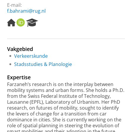
E-mail:
f.bahrami@rug.nl
H
O
R
o
R
e
m
C
s
e
I
e
p
D
a
Vakgebied
a
r
Verkeerskunde
g
c
e
h
Stadsstudies & Planologie
P
o
Expertise
r
Farzaneh’s research is on the interplay between
t
mobility systems and urban forms. She holds a Ph.D.
a
from the Swiss Federal Institute of Technology,
l
Lausanne (EPFL), Laboratory of Urbanism. Her PhD
research, on futures of mobility, sought to identify
the levers of change for a transition from car
dominance in cities. She is currently working on the
role of spatial planning in steering the evolution of
smart mobilities and their adoption in the future