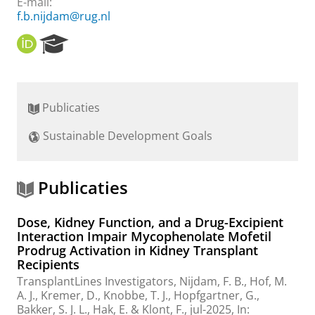
E-mail:
f.b.nijdam@rug.nl
O
R
R
e
C
s
I
e
D
a
Publicaties
r
c
Sustainable Development Goals
h
P
o
r
Publicaties
t
a
Dose, Kidney Function, and a Drug-Excipient
l
Interaction Impair Mycophenolate Mofetil
Prodrug Activation in Kidney Transplant
Recipients
TransplantLines Investigators
,
Nijdam, F. B.
,
Hof, M.
A. J.
,
Kremer, D.
,
Knobbe, T. J.
, Hopfgartner, G.,
Bakker, S. J. L.
,
Hak, E.
&
Klont, F.
,
jul-2025
,
In: