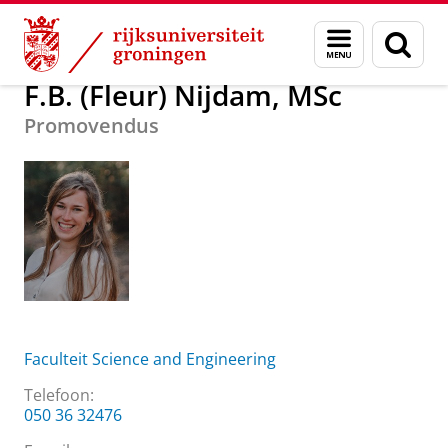
Skip
Skip
Over ons
F.B. (Fleur) Nijdam, MSc
Menu
Zoek
to
to
en
Content
Navigation
zoeken
F.B. (Fleur) Nijdam, MSc
Promovendus
Faculteit Science and Engineering
Telefoon:
050 36 32476