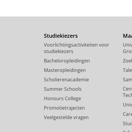
Studiekiezers
Maa
Voorlichtingsactiviteiten voor
Univ
studiekiezers
Gro
Bacheloropleidingen
Zoe
Masteropleidingen
Tal
Scholierenacademie
Sam
Cen
Summer Schools
Tec
Honours College
Uni
Promotietrajecten
Car
Veelgestelde vragen
Stu