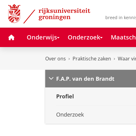
Skip
Skip
to
to
Content
Navigation
breed in kenni
Home
Onderwijs
Onderzoek
Maatsch
Over ons
Praktische zaken
Waar vi
F.A.P. van den Brandt
Profiel
Onderzoek