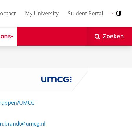
ontact
My University
Student Portal
Contr
Nederlands
English
 ons
Zoeken
schappen/UMCG
den.brandt@umcg.nl