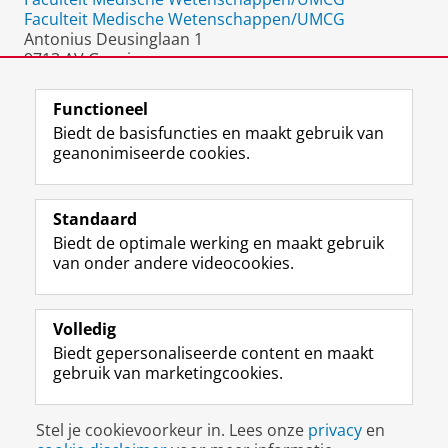
Faculteit Medische Wetenschappen/UMCG
Antonius Deusinglaan 1
9713 AV Groningen
Nederland
Functioneel
Biedt de basisfuncties en maakt gebruik van
geanonimiseerde cookies.
F
L
R
I
Y
Volg de RUG
a
i
S
n
o
Standaard
c
n
S
s
u
Biedt de optimale werking en maakt gebruik
e
k
-
t
T
Studiekiezers
van onder andere videocookies.
b
e
f
a
u
Maatschappij/bedrijven
o
d
e
g
b
o
I
e
r
e
Alumni
k
n
d
a
-
Volledig
p
-
R
m
k
Biedt gepersonaliseerde content en maakt
Over ons
a
p
i
-
a
gebruik van marketingcookies.
g
a
j
a
n
i
g
k
c
a
Disclaimer & Copyright
Privacy
Cookies
n
i
s
c
a
Stel je cookievoorkeur in. Lees onze
privacy
en
Inloggen
a
n
u
o
l