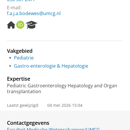
E-mail:
f.a.j.a.bodewes@umcg.nl
H
O
R
o
R
e
m
C
s
e
I
e
p
D
a
Vakgebied
a
r
Pediatrie
g
c
e
h
Gastro-enterologie & Hepatologie
P
o
Expertise
r
Pediatric Gastroenterology Hepatology and Organ
t
transplantation
a
l
Laatst gewijzigd:
04 mei 2026 15:04
Contactgegevens
Faculteit Medische Wetenschappen/UMCG