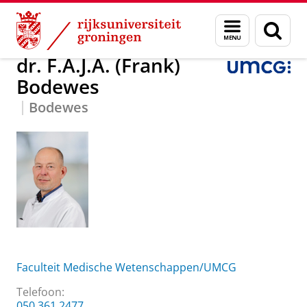
Skip
Skip
Over ons
dr. F.A.J.A. (Frank) Bodewes
Menu
Zoek
to
to
en
Content
Navigation
zoeken
dr. F.A.J.A. (Frank)
Bodewes
Bodewes
Faculteit Medische Wetenschappen/UMCG
Telefoon:
050 361 2477