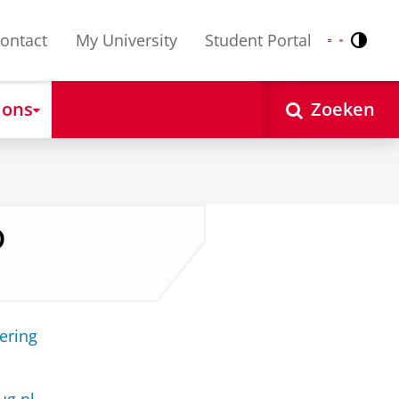
ontact
My University
Student Portal
Contr
Nederlands
English
 ons
Zoeken
D
ering