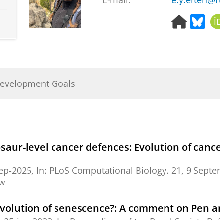
E-mail:
e.y.erten@r
H
B
o
l
m
u
e
e
p
s
a
k
Development Goals
g
y
e
nosaur-level cancer defences: Evolution of can
ep-2025
,
In:
PLoS Computational Biology.
21
,
9 Septe
ew
olution of senescence?: A comment on Pen an