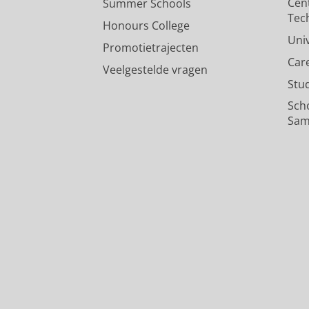
Cen
Summer Schools
Onderzoeksoutput
:
Article
›
›
peer revi
Tec
Honours College
Uni
Promotietrajecten
Car
Veelgestelde vragen
Stu
Sch
Sam