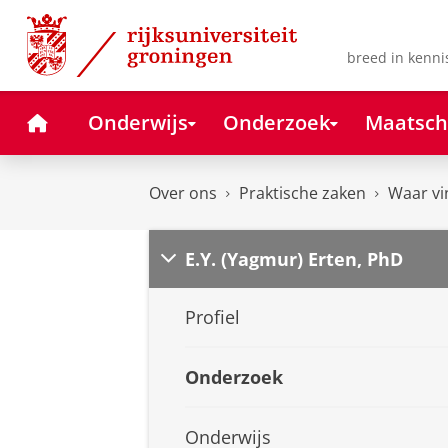
Skip
Skip
to
to
Content
Navigation
breed in kenni
Home
Onderwijs
Onderzoek
Maatsch
Over ons
Praktische zaken
Waar vi
E.Y. (Yagmur) Erten, PhD
Profiel
Onderzoek
Onderwijs