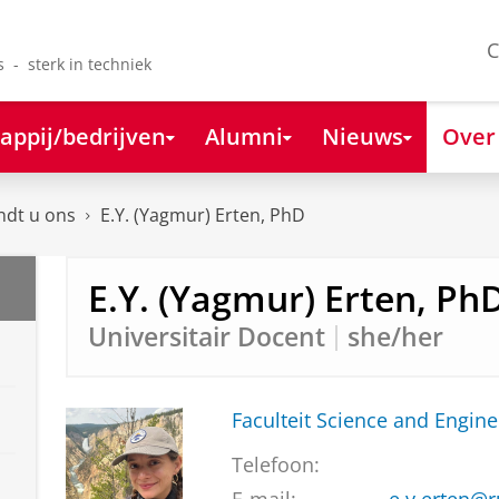
C
s - sterk in techniek
appij/bedrijven
Alumni
Nieuws
Over
ndt u ons
E.Y. (Yagmur) Erten, PhD
E.Y. (Yagmur) Erten, Ph
Universitair Docent
she/her
Faculteit Science and Engine
Telefoon: