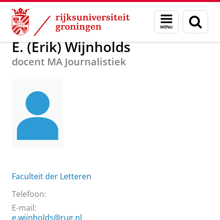
Skip
Skip
Over ons
E. (Erik) Wijnholds
Menu
Zoek
to
to
en
Content
Navigation
zoeken
E. (Erik) Wijnholds
docent MA Journalistiek
Faculteit der Letteren
Telefoon:
E-mail:
e.wijnholds@rug.nl