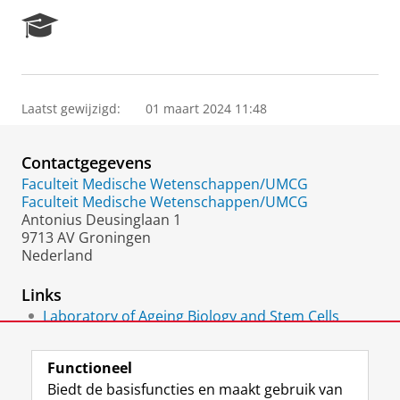
R
e
s
e
a
Laatst gewijzigd:
01 maart 2024 11:48
r
c
h
Contactgegevens
P
o
Faculteit Medische Wetenschappen/UMCG
r
Faculteit Medische Wetenschappen/UMCG
t
Antonius Deusinglaan 1
a
9713 AV Groningen
l
Nederland
Links
Laboratory of Ageing Biology and Stem Cells
(UMCG)
Functioneel
Biedt de basisfuncties en maakt gebruik van