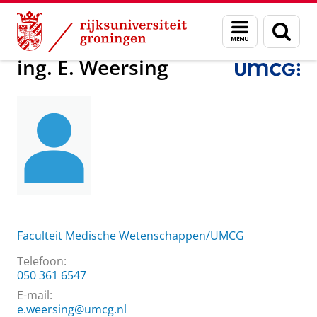
Skip
Skip
Over ons
ing. E. Weersing
Menu
Zoek
to
to
en
Content
Navigation
zoeken
ing. E. Weersing
Faculteit Medische Wetenschappen/UMCG
Telefoon:
050 361 6547
E-mail:
e.weersing@umcg.nl