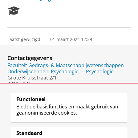
R
e
s
e
a
Laatst gewijzigd:
01 maart 2024 12:39
r
c
h
Contactgegevens
P
o
Faculteit Gedrags- & Maatschappijwetenschappen
r
Onderwijseenheid Psychologie — Psychologie
t
Grote Kruisstraat 2/1
a
9712 TS Groningen
l
Nederland
Functioneel
Biedt de basisfuncties en maakt gebruik van
geanonimiseerde cookies.
F
L
R
I
Y
Volg de RUG
a
i
S
n
o
Standaard
c
n
S
s
u