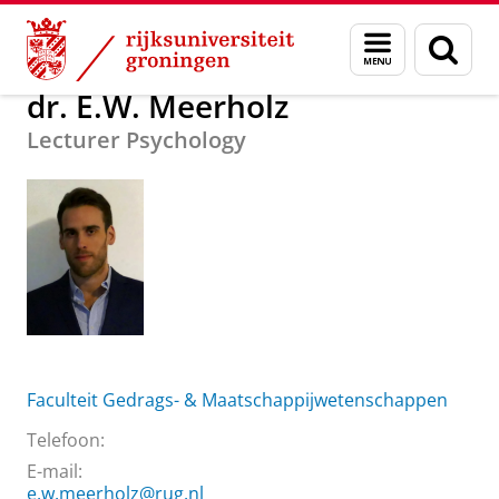
Skip
Skip
Over ons
dr. E.W. Meerholz
Menu
Zoek
to
to
en
Content
Navigation
zoeken
dr. E.W. Meerholz
Lecturer Psychology
Faculteit Gedrags- & Maatschappijwetenschappen
Telefoon:
E-mail:
e.w.meerholz@rug.nl