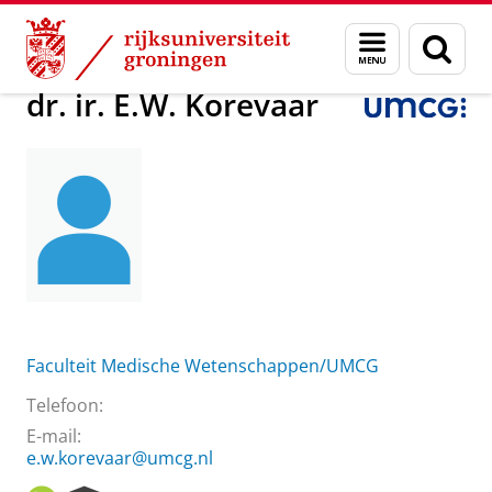
Skip
Skip
Over ons
dr. ir. E.W. Korevaar
Menu
Zoek
to
to
en
Content
Navigation
zoeken
dr. ir. E.W. Korevaar
Faculteit Medische Wetenschappen/UMCG
Telefoon:
E-mail:
e.w.korevaar@umcg.nl