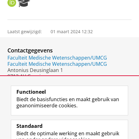
O
R
R
e
C
s
I
e
D
a
Laatst gewijzigd:
01 maart 2024 12:32
r
c
h
Contactgegevens
P
o
Faculteit Medische Wetenschappen/UMCG
r
Faculteit Medische Wetenschappen/UMCG
t
Antonius Deusinglaan 1
a
9713 AV Groningen
l
Nederland
Functioneel
Biedt de basisfuncties en maakt gebruik van
geanonimiseerde cookies.
F
L
R
I
Y
Volg de RUG
a
i
S
n
o
Standaard
c
n
S
s
u
Biedt de optimale werking en maakt gebruik
e
k
-
t
T
Studiekiezers