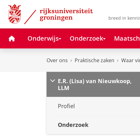
Skip
Skip
to
to
Content
Navigation
breed in kenni
Home
Onderwijs
Onderzoek
Maatsch
Over ons
Praktische zaken
Waar vi
E.R. (Lisa) van Nieuwkoop,
LLM
Profiel
Onderzoek