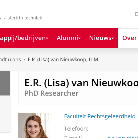
C
s - sterk in techniek
appij/bedrijven
Alumni
Nieuws
Over
ndt u ons
E.R. (Lisa) van Nieuwkoop, LLM
E.R. (Lisa) van Nieuwko
PhD Researcher
Faculteit Rechtsgeleerdheid
Telefoon: