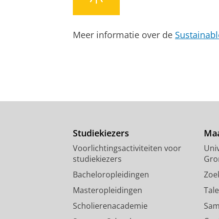
In:
Nederlands Tijdschrift voor Ener
Onderzoeksoutput
:
Article
›
Meer informatie over de
Sustainab
Studiekiezers
Maa
Voorlichtingsactiviteiten voor
Univ
studiekiezers
Gro
Bacheloropleidingen
Zoe
Masteropleidingen
Tal
Scholierenacademie
Sam