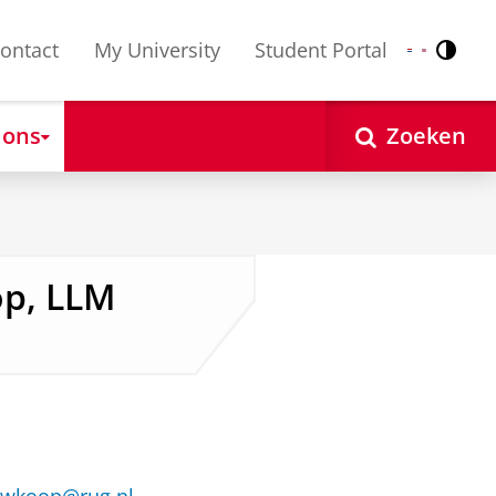
ontact
My University
Student Portal
Contr
Nederlands
English
 ons
Zoeken
op, LLM