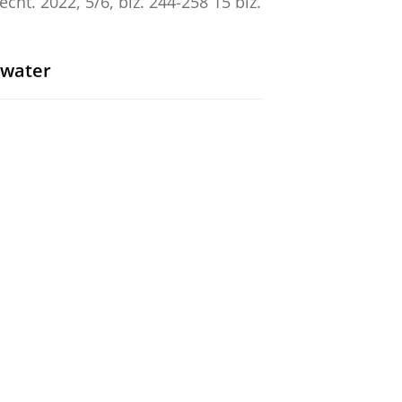
echt.
2022
,
5/6
,
blz. 244-258
15 blz.
 water
 Energy 2020-2022
 Sea
aw in Honour of Professor Martha
 Groningen Press
,
blz. 182-190
9 blz.
an Nieuwkoop, E. R.
,
11-nov-2020
,