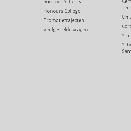
Cen
Summer Schools
Tec
Honours College
Uni
Promotietrajecten
Car
Veelgestelde vragen
Stu
Sch
Sam