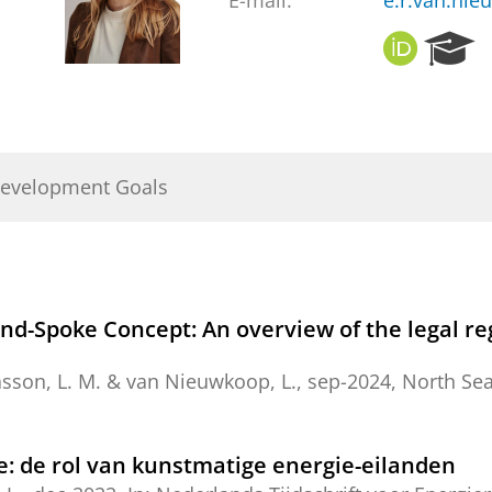
E-mail:
e.r.van.ni
O
R
R
e
C
s
I
e
D
a
r
Development Goals
c
h
P
o
r
t
nd-Spoke Concept: An overview of the legal re
a
l
sson, L. M.
&
van Nieuwkoop, L.
,
sep-2024
,
North Se
: de rol van kunstmatige energie-eilanden