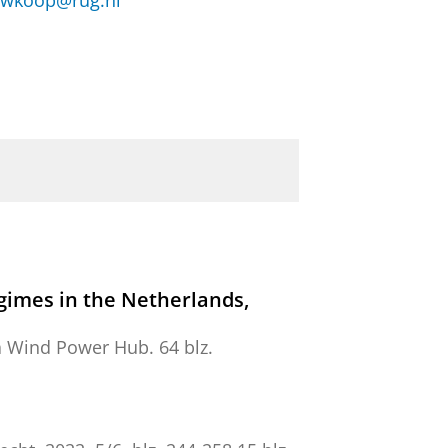
euwkoop@rug.nl
gimes in the Netherlands,
a Wind Power Hub
.
64 blz.