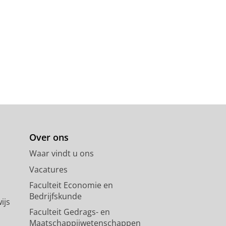
Over ons
Waar vindt u ons
Vacatures
Faculteit Economie en
Bedrijfskunde
ijs
Faculteit Gedrags- en
Maatschappijwetenschappen