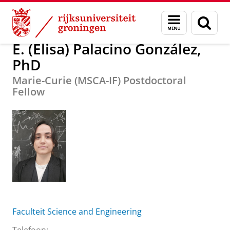
Skip
Skip
Over ons
E. (Elisa) Palacino González, PhD
Menu
Zoek
to
to
en
Content
Navigation
zoeken
E. (Elisa) Palacino González,
PhD
Marie-Curie (MSCA-IF) Postdoctoral
Fellow
Faculteit Science and Engineering