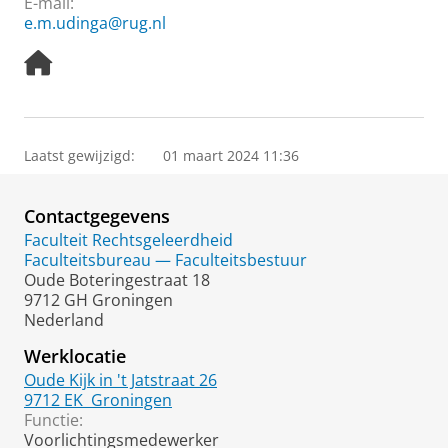
E-mail:
e.m.udinga@rug.nl
H
o
m
e
p
Laatst gewijzigd:
01 maart 2024 11:36
a
g
e
Contactgegevens
Faculteit Rechtsgeleerdheid
Faculteitsbureau — Faculteitsbestuur
Oude Boteringestraat 18
9712 GH Groningen
Nederland
Werklocatie
Oude Kijk in 't Jatstraat 26
9712 EK
Groningen
Functie:
Voorlichtingsmedewerker