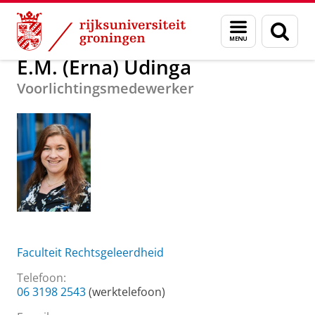
Skip
Skip
Over ons
E.M. (Erna) Udinga
Menu
Zoek
to
to
en
Content
Navigation
zoeken
E.M. (Erna) Udinga
Voorlichtingsmedewerker
Faculteit Rechtsgeleerdheid
Telefoon:
06 3198 2543
(werktelefoon)