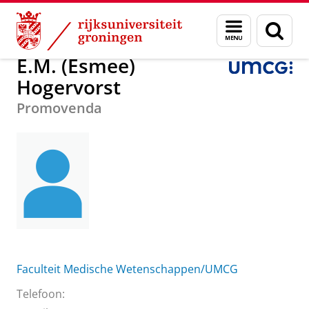
Skip
Skip
Over ons
E.M. (Esmee) Hogervorst
Menu
Zoek
to
to
en
Content
Navigation
zoeken
E.M. (Esmee)
Hogervorst
Promovenda
Faculteit Medische Wetenschappen/UMCG
Telefoon: