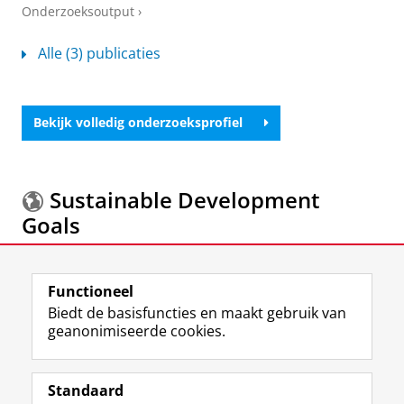
Onderzoeksoutput
›
Alle (3) publicaties
Bekijk volledig onderzoeksprofiel
Sustainable Development
Goals
Meer informatie over de
Sustainable Development
Functioneel
Goals.
Biedt de basisfuncties en maakt gebruik van
geanonimiseerde cookies.
F
L
R
I
Y
Volg de RUG
a
i
S
n
o
Standaard
c
n
S
s
u