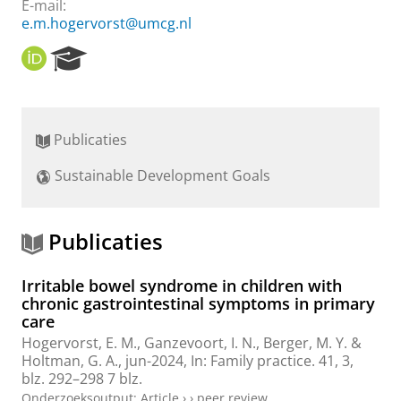
E-mail:
e.m.hogervorst@umcg.nl
O
R
R
e
C
s
I
e
D
a
Publicaties
r
c
Sustainable Development Goals
h
P
o
r
Publicaties
t
a
Irritable bowel syndrome in children with
l
chronic gastrointestinal symptoms in primary
care
Hogervorst, E. M.
,
Ganzevoort, I. N.
,
Berger, M. Y.
&
Holtman, G. A.
,
jun-2024
,
In:
Family practice.
41
,
3
,
blz. 292–298
7 blz.
Onderzoeksoutput
:
Article
›
›
peer review