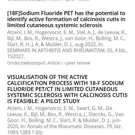
[18F]Sodium Fluoride PET has the potential to
identify active formation of calcinosis cutis in
limited cutaneous systemic sclerosis
Atzeni, I. M.
,
Hogervorst, E. M.
,
Stel, A. J.
,
de Leeuw, K.
,
Bijl, M., Bos, R.,
Westra, J.
,
van Goor, H.
,
Bolling, M. C.
,
Slart, R. H. J. A.
&
Mulder, D. J.
,
aug-2022
,
In:
SEMINARS IN ARTHRITIS AND RHEUMATISM.
55
,
4 blz.
,
152027.
Onderzoeksoutput
:
Article
›
›
peer review
VISUALISATION OF THE ACTIVE
CALCIFICATION PROCESS WITH 18-F SODIUM
FLUORIDE PET/CT IN LIMITED CUTANEOUS
SYSTEMIC SCLEROSIS WITH CALCINOSIS CUTIS
IS FEASIBLE: A PILOT STUDY
Atzeni, I. M.
,
Hogervorst, E. M.
, Swart, G. M.,
De
Leeuw, K.
, Bijl, M., Bos, R.,
Westra, J.
,
Diercks, G.
,
Van
Goor, H.
,
Bolling, M. C.
,
Slart, R.
&
Mulder, D. J.
,
jun-
2020
,
In:
Annals of the Rheumatic Diseases.
79
,
blz.
1083-1083
1 blz.