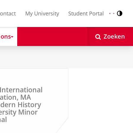
ontact
My University
Student Portal
Contr
Nederlands
English
 ons
Zoeken
 International
zation, MA
dern History
ersity Minor
al