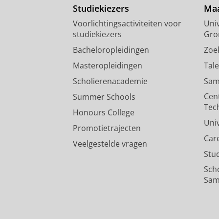
Studiekiezers
Maa
Voorlichtingsactiviteiten voor
Univ
studiekiezers
Gro
Bacheloropleidingen
Zoe
Masteropleidingen
Tal
Scholierenacademie
Sam
Cen
Summer Schools
Tec
Honours College
Uni
Promotietrajecten
Car
Veelgestelde vragen
Stu
Sch
Sam