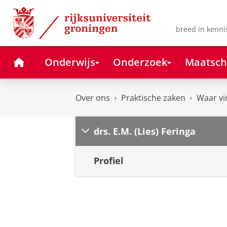
Skip
Skip
to
to
Content
Navigation
breed in kenni
Home
Onderwijs
Onderzoek
Maatsch
Over ons
Praktische zaken
Waar vi
drs. E.M. (Lies) Feringa
Profiel