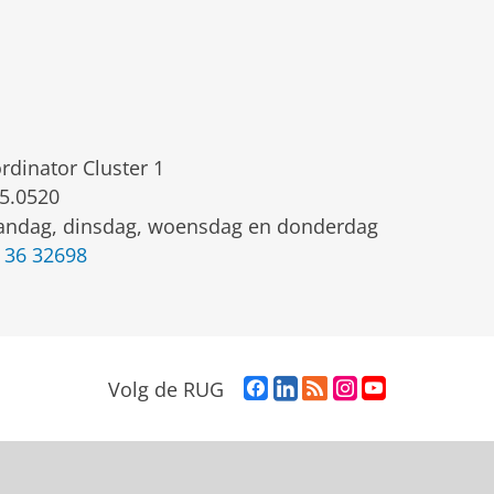
rdinator Cluster 1
5.0520
ndag, dinsdag, woensdag en donderdag
 36 32698
F
L
R
I
Y
Volg de RUG
a
i
S
n
o
c
n
S
s
u
e
k
-
t
T
b
e
f
a
u