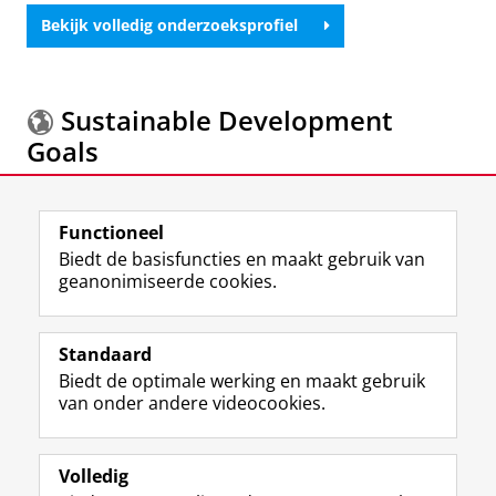
Bekijk volledig onderzoeksprofiel
Sustainable Development
Goals
Meer informatie over de
Sustainable Development
Functioneel
Goals.
Biedt de basisfuncties en maakt gebruik van
geanonimiseerde cookies.
F
L
R
I
Y
Volg de RUG
a
i
S
n
o
Standaard
c
n
S
s
u
Biedt de optimale werking en maakt gebruik
e
k
-
t
T
Studiekiezers
van onder andere videocookies.
b
e
f
a
u
Maatschappij/bedrijven
o
d
e
g
b
o
I
e
r
e
Alumni
k
n
d
a
-
Volledig