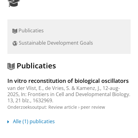
R
e
s
e
a
Publicaties
r
c
Sustainable Development Goals
h
P
o
r
Publicaties
t
a
In vitro reconstitution of biological oscillators
l
van der Vlist, E.
,
de Vries, S.
&
Kamenz, J.
,
12-aug-
2025
,
In:
Frontiers in Cell and Developmental Biology.
13
,
21 blz.
, 1632969.
Onderzoeksoutput
:
Review article
›
peer review
Alle (1) publicaties