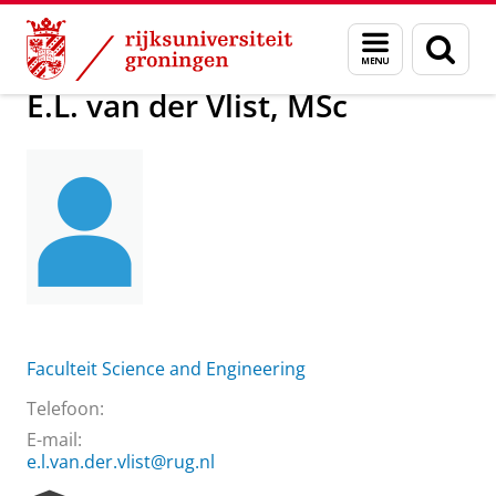
Skip
Skip
Over ons
E.L. van der Vlist, MSc
Menu
Zoek
to
to
en
Content
Navigation
zoeken
E.L. van der Vlist, MSc
Faculteit Science and Engineering
Telefoon:
E-mail:
e.l.van.der.vlist@rug.nl