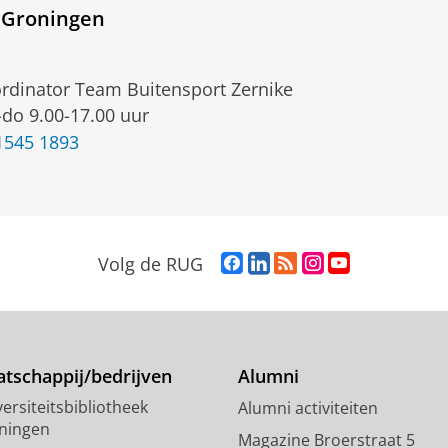
 Groningen
rdinator Team Buitensport Zernike
do 9.00-17.00 uur
1545 1893
F
L
R
I
Y
Volg de RUG
a
i
S
n
o
c
n
S
s
u
e
k
-
t
T
b
e
f
a
u
o
d
e
g
b
tschappij/bedrijven
Alumni
o
I
e
r
e
ersiteitsbibliotheek
Alumni activiteiten
k
n
d
a
-
ningen
p
-
R
m
k
Magazine Broerstraat 5