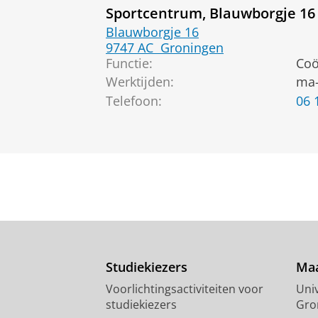
Sportcentrum, Blauwborgje 16
Blauwborgje 16
9747 AC
Groningen
Functie:
Coö
Werktijden:
ma-
Telefoon:
06 
Studiekiezers
Maa
Voorlichtingsactiviteiten voor
Univ
studiekiezers
Gro