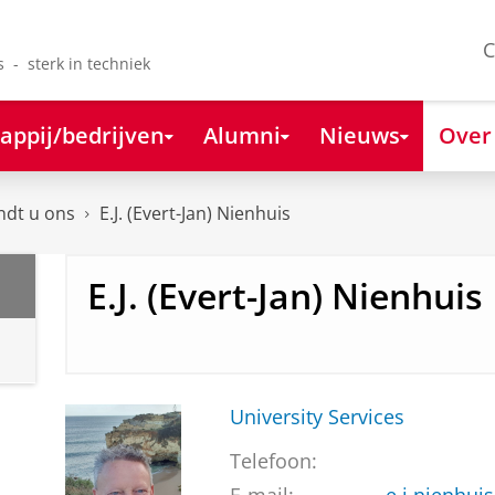
C
s - sterk in techniek
appij/bedrijven
Alumni
Nieuws
Over
ndt u ons
E.J. (Evert-Jan) Nienhuis
E.J. (Evert-Jan) Nienhuis
University Services
Telefoon: