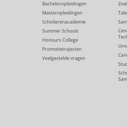
Bacheloropleidingen
Zoe
Masteropleidingen
Tal
Scholierenacademie
Sam
Cen
Summer Schools
Tec
Honours College
Uni
Promotietrajecten
Car
Veelgestelde vragen
Stu
Sch
Sam