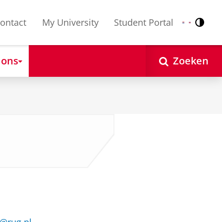
ontact
My University
Student Portal
Contr
Nederlands
English
 ons
Zoeken