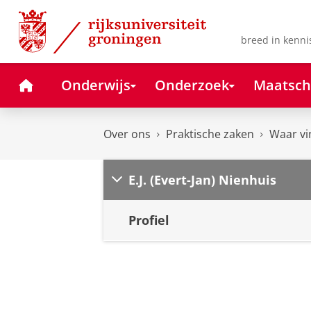
Skip
Skip
to
to
Content
Navigation
breed in kenni
Home
Onderwijs
Onderzoek
Maatsch
Over ons
Praktische zaken
Waar vi
E.J. (Evert-Jan) Nienhuis
Profiel