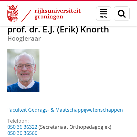
Skip
Skip
Over ons
prof. dr. E.J. (Erik) Knorth
Menu
Zoek
to
to
en
Content
Navigation
zoeken
prof. dr. E.J. (Erik) Knorth
Hoogleraar
Faculteit Gedrags- & Maatschappijwetenschappen
Telefoon:
050 36 36322
(Secretariaat Orthopedagogiek)
050 36 36566