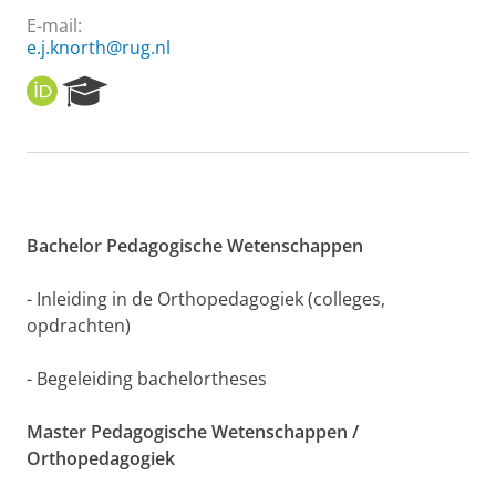
E-mail:
e.j.knorth@rug.nl
O
R
R
e
C
s
I
e
D
a
r
c
h
Bachelor Pedagogische Wetenschappen
P
o
- Inleiding in de Orthopedagogiek (colleges,
r
opdrachten)
t
a
l
- Begeleiding bachelortheses
Master Pedagogische Wetenschappen /
Orthopedagogiek