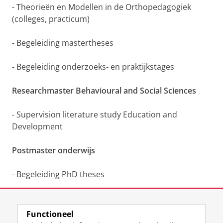
- Theorieën en Modellen in de Orthopedagogiek
(colleges, practicum)
- Begeleiding mastertheses
- Begeleiding onderzoeks- en praktijkstages
Researchmaster Behavioural and Social Sciences
- Supervision literature study Education and
Development
Postmaster onderwijs
- Begeleiding PhD theses
Functioneel
Laatst gewijzigd:
04 december 2025 07:37