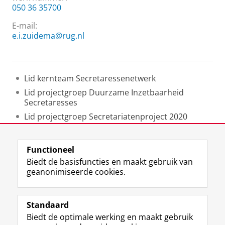
050 36 35700
E-mail:
e.i.zuidema@rug.nl
Lid kernteam Secretaressenetwerk
Lid projectgroep Duurzame Inzetbaarheid
Secretaresses
Lid projectgroep Secretariatenproject 2020
Lid projectgroep "Secretaresse for infinity" (2016)
Functioneel
Laatst gewijzigd:
25 juni 2022 14:35
Biedt de basisfuncties en maakt gebruik van
geanonimiseerde cookies.
F
L
R
I
Y
Volg de RUG
a
i
S
n
o
Standaard
c
n
S
s
u
Biedt de optimale werking en maakt gebruik
e
k
-
t
T
Studiekiezers