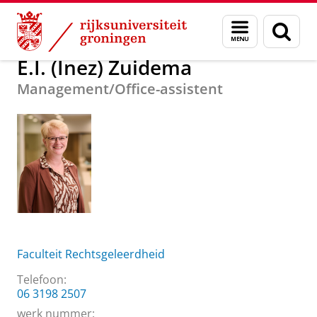
Skip
Skip
Over ons
E.I. (Inez) Zuidema
Menu
Zoek
to
to
en
Content
Navigation
zoeken
E.I. (Inez) Zuidema
Management/Office-assistent
Faculteit Rechtsgeleerdheid
Telefoon:
06 3198 2507
werk nummer: