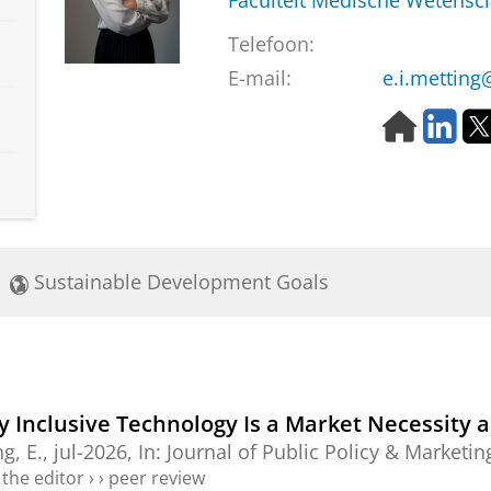
Faculteit Medische Weten
Telefoon:
E-mail:
e.i.mettin
H
L
o
i
m
n
e
k
p
e
a
d
g
i
Sustainable Development Goals
e
n
hy Inclusive Technology Is a Market Necessity
g, E.
,
jul-2026
,
In:
Journal of Public Policy & Marketin
the editor
›
›
peer review