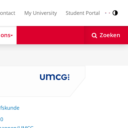
ontact
My University
Student Portal
Contr
Nederlands
English
 ons
Zoeken
jfskunde
20