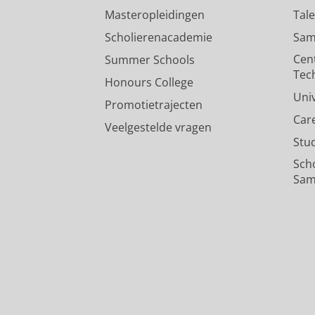
Masteropleidingen
Tal
Testbereidheid, mening over 
Scholierenacademie
Sam
Metting, E.
23/12/2021
Cen
Summer Schools
Pers / media
:
Expert Comment
›
Tec
Honours College
Uni
Promotietrajecten
Car
Veelgestelde vragen
Stu
Sch
Sam