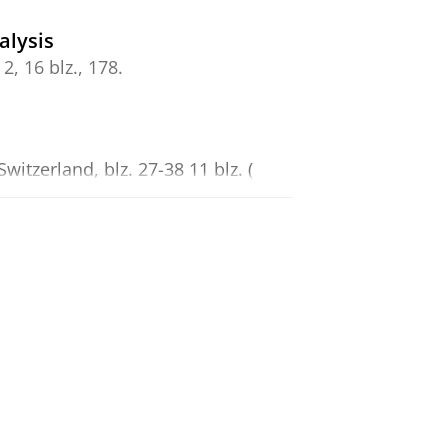
alysis
,
2
,
16 blz.
, 178.
 Switzerland
,
blz. 27-38
11 blz.
(
 the neurologist: a systematic
gy.
272
,
2
,
20 blz.
, 107.
 Medical Internet Research.
27
,
19