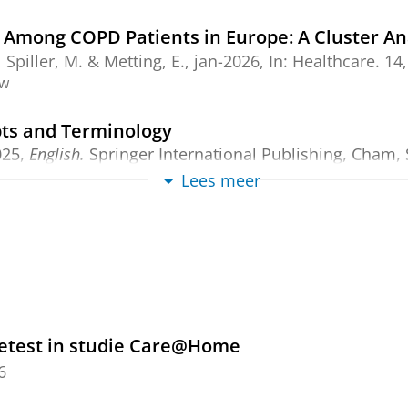
h Among COPD Patients in Europe: A Cluster An
, Spiller, M. &
Metting, E.
,
jan-2026
,
In:
Healthcare.
14
ew
pts and Terminology
025
,
English.
Springer International Publishing, Cham,
Lees meer
rological function for research, in absence of
etting, E.
&
Gallo, V.
,
feb-2025
,
In:
Journal of Neurolo
 review
getest in studie Care@Home
ntions for eHealth Inclusion: Scoping Review
6
.
, Tjalma, L. &
Metting, E.
,
12-dec-2025
,
In:
Journal of