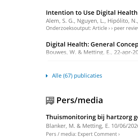
Intention to Use Digital Healt
Alem, S. G., Nguyen, L., Hipólito, N.
Onderzoeksoutput
:
Article
›
›
peer revi
Digital Health: General Conce
Bouwes, W.
&
Metting, E.
,
22-apr-2
Health Informatics).
Onderzoeksoutput
›
›
peer review
Alle (67) publicaties
eHealth tools to assess the neu
review, part II (hardware)
Ribeiro Ferreira, V.
, O’Mahony, A.,
M
Pers/media
Onderzoeksoutput
:
Review article
›
peer
Thuismonitoring bij hartzorg 
Support Strategies and Interve
Blanker, M.
&
Metting, E.
10/06/202
Bouwes, W.
,
Scherpbier, N.
,
Hage, E
Pers / media
:
Expert Comment
›
blz.
, e79760.