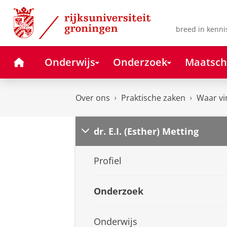
Skip
Skip
to
to
Content
Navigation
breed in kenni
Home
Onderwijs
Onderzoek
Maatsch
Over ons
Praktische zaken
Waar vi
dr. E.I. (Esther) Metting
Profiel
Onderzoek
Onderwijs