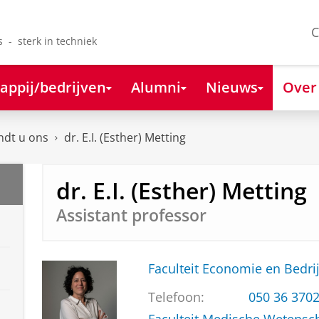
C
s - sterk in techniek
appij/bedrijven
Alumni
Nieuws
Over
ndt u ons
dr. E.I. (Esther) Metting
dr. E.I. (Esther) Metting
Assistant professor
Faculteit Economie en Bedri
Telefoon:
050 36 370