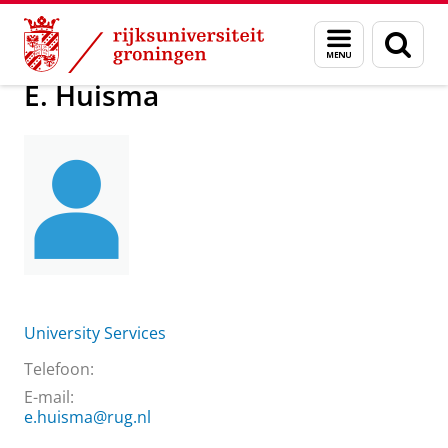
Skip
Skip
Over ons
E. Huisma
Menu
Zoek
to
to
en
Content
Navigation
zoeken
E. Huisma
University Services
Telefoon:
E-mail:
e.huisma@rug.nl