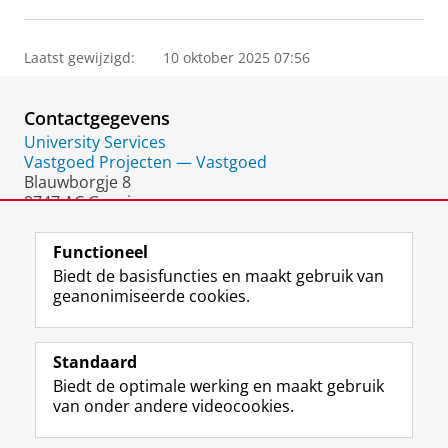
Laatst gewijzigd:
10 oktober 2025 07:56
Contactgegevens
University Services
Vastgoed Projecten — Vastgoed
Blauwborgje 8
9747 AC Groningen
Nederland
Functioneel
Biedt de basisfuncties en maakt gebruik van
geanonimiseerde cookies.
F
L
R
I
Y
Volg de RUG
a
i
S
n
o
Standaard
c
n
S
s
u
Biedt de optimale werking en maakt gebruik
e
k
-
t
T
Studiekiezers
van onder andere videocookies.
b
e
f
a
u
Maatschappij/bedrijven
o
d
e
g
b