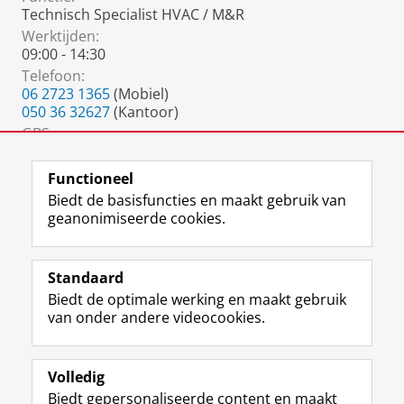
Technisch Specialist HVAC / M&R
Werktijden:
09:00 - 14:30
Telefoon:
06 2723 1365
(Mobiel)
050 36 32627
(Kantoor)
GBS:
050 36 37200
(Algemeen nummer)
Functioneel
Biedt de basisfuncties en maakt gebruik van
geanonimiseerde cookies.
F
L
R
I
Y
Volg de RUG
a
i
S
n
o
Standaard
c
n
S
s
u
Biedt de optimale werking en maakt gebruik
e
k
-
t
T
Studiekiezers
van onder andere videocookies.
b
e
f
a
u
Maatschappij/bedrijven
o
d
e
g
b
o
I
e
r
e
Alumni
k
n
d
a
-
Volledig
p
-
R
m
k
Biedt gepersonaliseerde content en maakt