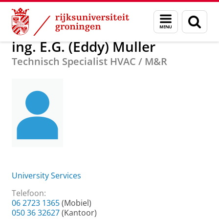
Skip
Skip
Over ons
ing. E.G. (Eddy) Muller
Menu
Zoek
to
to
en
Content
Navigation
zoeken
ing. E.G. (Eddy) Muller
Technisch Specialist HVAC / M&R
University Services
Telefoon:
06 2723 1365
(Mobiel)
050 36 32627
(Kantoor)