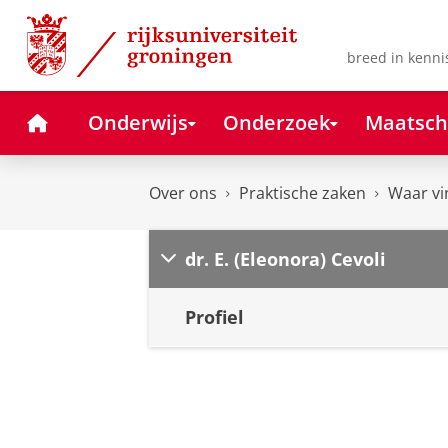
Skip
Skip
to
to
Content
Navigation
breed in kenni
Home
Onderwijs
Onderzoek
Maatsch
Over ons
Praktische zaken
Waar vi
dr. E. (Eleonora) Cevoli
Profiel