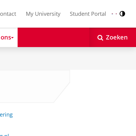
ontact
My University
Student Portal
Contr
Nederlands
English
 ons
Zoeken
ering