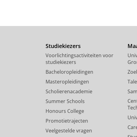
Studiekiezers
Maa
Voorlichtingsactiviteiten voor
Univ
studiekiezers
Gro
Bacheloropleidingen
Zoe
Masteropleidingen
Tal
Scholierenacademie
Sam
Cen
Summer Schools
Tec
Honours College
Uni
Promotietrajecten
Car
Veelgestelde vragen