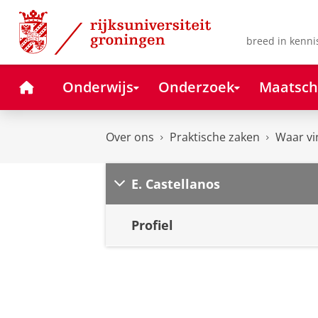
Skip
Skip
to
to
Content
Navigation
breed in kenni
Home
Onderwijs
Onderzoek
Maatsch
Over ons
Praktische zaken
Waar vi
E. Castellanos
Profiel