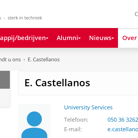
C
s - sterk in techniek
appij/bedrijven
Alumni
Nieuws
Over
ndt u ons
E. Castellanos
E. Castellanos
University Services
Telefoon:
050 36 326
E-mail:
e.castellan