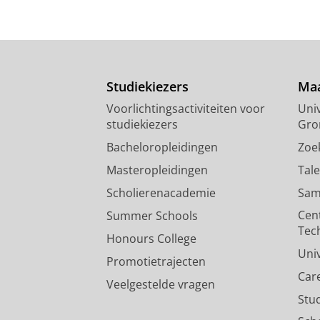
Studiekiezers
Maa
Voorlichtingsactiviteiten voor
Univ
studiekiezers
Gro
Bacheloropleidingen
Zoe
Masteropleidingen
Tal
Scholierenacademie
Sam
Cen
Summer Schools
Tec
Honours College
Uni
Promotietrajecten
Car
Veelgestelde vragen
Stu