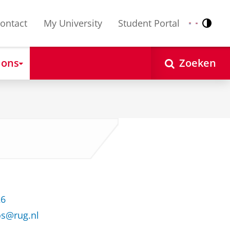
ontact
My University
Student Portal
Contr
Nederlands
English
 ons
Zoeken
26
os@rug.nl