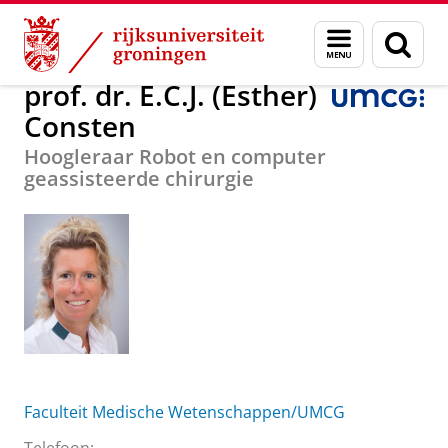
Skip
Skip
Over ons
prof. dr. E.C.J. (Esther) Consten
Menu
Zoek
to
to
en
Content
Navigation
zoeken
prof. dr. E.C.J. (Esther)
Consten
Hoogleraar Robot en computer
geassisteerde chirurgie
Faculteit Medische Wetenschappen/UMCG