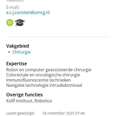
Telefoon:
E-mail:
e.c.j.consten@umcg.nl
O
R
R
e
C
s
I
e
D
a
Vakgebied
r
Chirurgie
c
h
Expertise
P
o
Robot en computer geassisteerde chirurgie
r
Colorectale en oncologische chirurgie
t
Immunofluorescentie technieken
a
Navigatie technologie intraabdominaal
l
Overige functies
Kollf instituut, Robotica
Laatst gewijzigd:
18 november 2025 07:44