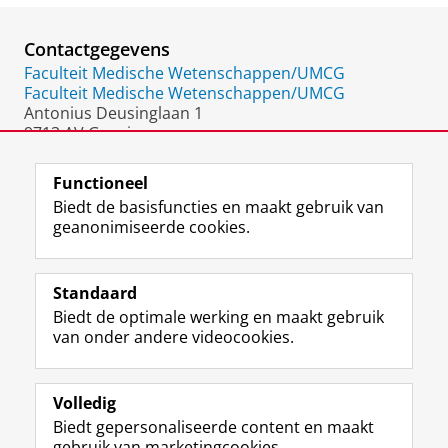
Contactgegevens
Faculteit Medische Wetenschappen/UMCG
Faculteit Medische Wetenschappen/UMCG
Antonius Deusinglaan 1
9713 AV Groningen
Nederland
Functioneel
Biedt de basisfuncties en maakt gebruik van
geanonimiseerde cookies.
F
L
R
I
Y
Volg de RUG
a
i
S
n
o
Standaard
c
n
S
s
u
Biedt de optimale werking en maakt gebruik
e
k
-
t
T
Studiekiezers
van onder andere videocookies.
b
e
f
a
u
Maatschappij/bedrijven
o
d
e
g
b
o
I
e
r
e
Alumni
k
n
d
a
-
Volledig
p
-
R
m
k
Biedt gepersonaliseerde content en maakt
Over ons
a
p
i
-
a
gebruik van marketingcookies.