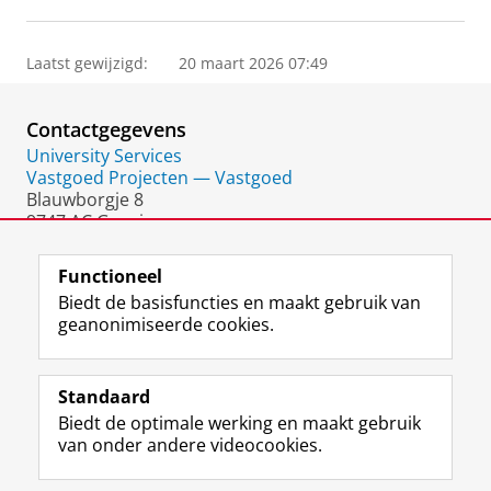
Laatst gewijzigd:
20 maart 2026 07:49
Contactgegevens
University Services
Vastgoed Projecten — Vastgoed
Blauwborgje 8
9747 AC Groningen
Nederland
Functioneel
Biedt de basisfuncties en maakt gebruik van
geanonimiseerde cookies.
F
L
R
I
Y
Volg de RUG
a
i
S
n
o
Standaard
c
n
S
s
u
Biedt de optimale werking en maakt gebruik
e
k
-
t
T
Studiekiezers
van onder andere videocookies.
b
e
f
a
u
Maatschappij/bedrijven
o
d
e
g
b