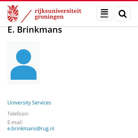
Skip
Skip
Over ons
E. Brinkmans
Menu
Zoek
to
to
en
Content
Navigation
zoeken
E. Brinkmans
University Services
Telefoon:
E-mail:
e.brinkmans@rug.nl