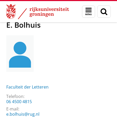
Skip
Skip
Over ons
E. Bolhuis
Menu
Zoek
to
to
en
Content
Navigation
zoeken
E. Bolhuis
Faculteit der Letteren
Telefoon:
06 4500 4815
E-mail:
e.bolhuis@rug.nl