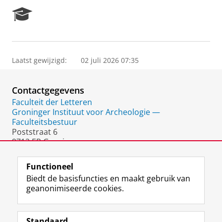
R
e
s
e
a
Laatst gewijzigd:
02 juli 2026 07:35
r
c
h
Contactgegevens
P
o
Faculteit der Letteren
r
Groninger Instituut voor Archeologie —
t
Faculteitsbestuur
a
Poststraat 6
l
9712 ER Groningen
Nederland
Functioneel
Biedt de basisfuncties en maakt gebruik van
geanonimiseerde cookies.
F
L
R
I
Y
Volg de RUG
a
i
S
n
o
Standaard