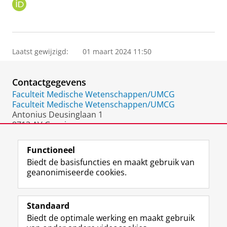
O
R
C
I
D
Laatst gewijzigd:
01 maart 2024 11:50
Contactgegevens
Faculteit Medische Wetenschappen/UMCG
Faculteit Medische Wetenschappen/UMCG
Antonius Deusinglaan 1
9713 AV Groningen
Nederland
Functioneel
Biedt de basisfuncties en maakt gebruik van
geanonimiseerde cookies.
F
L
R
I
Y
Volg de RUG
a
i
S
n
o
Standaard
c
n
S
s
u
Biedt de optimale werking en maakt gebruik
e
k
-
t
T
Studiekiezers