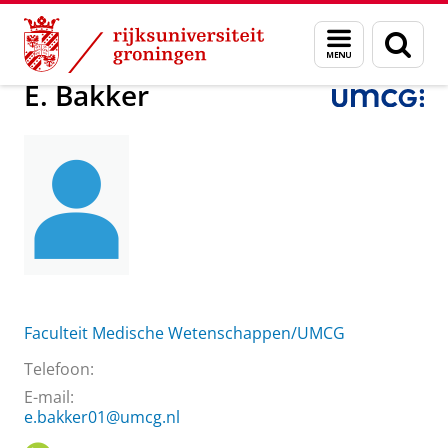
Skip
Skip
Over ons
E. Bakker
Menu
Zoek
to
to
en
Content
Navigation
zoeken
E. Bakker
Faculteit Medische Wetenschappen/UMCG
Telefoon:
E-mail:
e.bakker01@umcg.nl