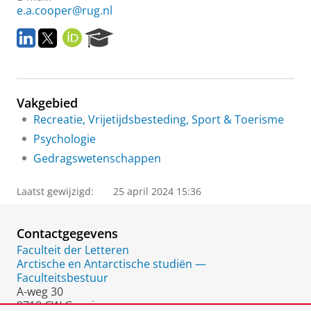
e.a.cooper@rug.nl
L
T
O
R
i
w
R
e
n
i
C
s
k
t
I
e
e
t
D
a
Vakgebied
d
e
r
I
r
c
Recreatie, Vrijetijdsbesteding, Sport & Toerisme
n
h
Psychologie
P
Gedragswetenschappen
o
r
t
Laatst gewijzigd:
25 april 2024 15:36
a
l
Contactgegevens
Faculteit der Letteren
Arctische en Antarctische studiën —
Faculteitsbestuur
A-weg 30
9718 CW Groningen