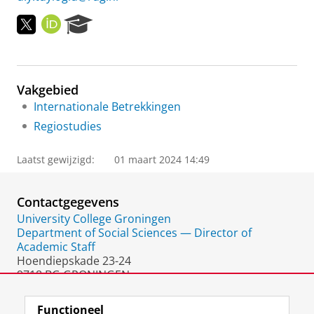
T
O
R
w
R
e
i
C
s
t
I
e
t
D
a
Vakgebied
e
r
r
c
Internationale Betrekkingen
h
Regiostudies
P
o
Laatst gewijzigd:
01 maart 2024 14:49
r
t
a
Contactgegevens
l
University College Groningen
Department of Social Sciences — Director of
Academic Staff
Hoendiepskade 23-24
9718 BG GRONINGEN
Nederland
Functioneel