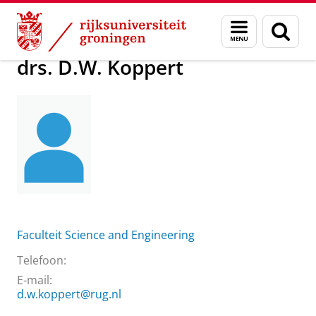
Skip
Skip
Over ons
drs. D.W. Koppert
Menu
Zoek
to
to
en
Content
Navigation
zoeken
drs. D.W. Koppert
Faculteit Science and Engineering
Telefoon:
E-mail:
d.w.koppert@rug.nl