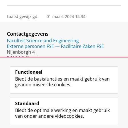
Laatst gewijzigd:
01 maart 2024 14:34
Contactgegevens
Faculteit Science and Engineering
Externe personen FSE — Facilitaire Zaken FSE
Nijenborgh 4
9747 AG Groningen
Nederland
Functioneel
Biedt de basisfuncties en maakt gebruik van
geanonimiseerde cookies.
F
L
R
I
Y
Volg de RUG
a
i
S
n
o
Standaard
c
n
S
s
u
Biedt de optimale werking en maakt gebruik
e
k
-
t
T
Studiekiezers
van onder andere videocookies.
b
e
f
a
u
Maatschappij/bedrijven
o
d
e
g
b